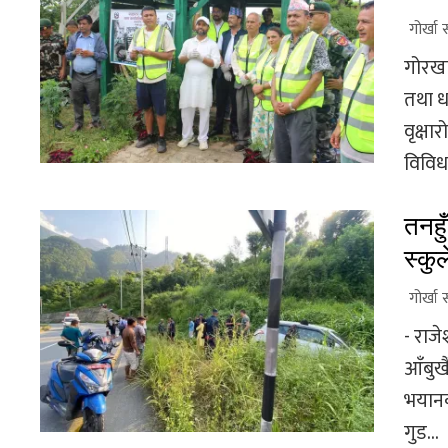
गोर्खा 
गोरखा
तथा ध
वृक्षा
विविध
तनहु
स्कु
गोर्खा 
- राजे
आँबुख
भयानक
गुड...