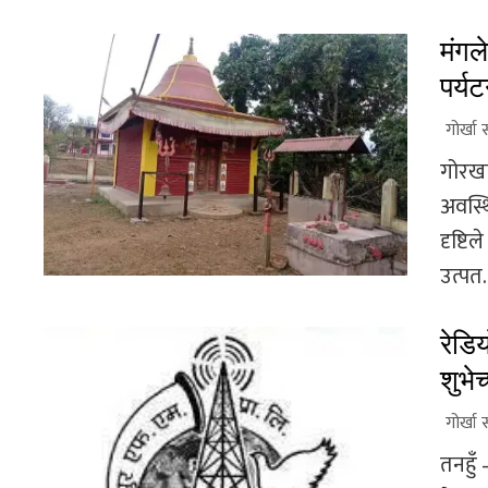
मंगल
पर्य
गोर्खा 
गोरखा
अवस्थि
दृष्टि
उत्पत.
रेडिय
शुभे
गोर्खा 
तनहुँ 