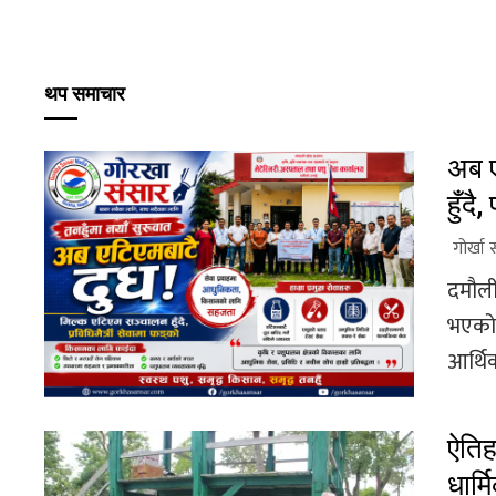
थप समाचार
अब ए
हुँदै
गोर्खा 
दमौली
भएको 
आर्थिक
ऐतिह
धार्म