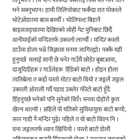
दिनुभएन । तर पनि फर्किँदा यसलाई त्यसै पार गरेर जान
भने सक्नुभएन। हामी तिलिचोबाट फर्कँदा रात परेकाले
भोटेओडारमा बास बस्याैँ । भोलिपल्ट बिहानै
बाइसजङ्घारमा देखिएकाे साेही गेट मुनिबाट छिर्दै
थानीमाईको मन्दिरतर्फ उकालो लाग्यौँ । मन्दिर कस्तो
ठाउँमा होला भन्ने जिज्ञासा मनमा जागिरह्यो। पक्कै यही
हुनुपर्छ मलाई सानी छे भनेर गाउँमै छोडेर बुबाआमा,
दाजुदिदीहरू र गाउँलेहरू हिँडेको बाटो । होइन होला
त्यतिबेला त कहाँ यस्तो मोटर बाटो थियो र जङ्गलै जङ्गल
उकाली ओराली गर्दै पहाड उक्लेर गाेरेटाे बाटो हुँदै
हिँड्नुपर्छ भनेको पनि सुनेको थिएँ। मनमा दोहोरो कुरा
खेल्न थाल्यो । अहिले पो यतिको सुविधायुक्त बाटो बन्यो,
सरर गाडी नै मन्दिर पुग्ने। पहिले त यो बाटो थिएन नि ।
घना जङ्गलतर्फ ध्यान खिचियाे । यस्ताे बाटो डाेली