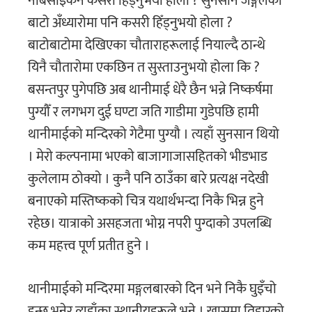
नबिसाइकन कसरी हिँड्नुभयो होला ? सुनसान जङ्गलको
बाटो अँध्यारोमा पनि कसरी हिँड्नुभयो होला ?
बाटोबाटोमा देखिएका चौताराहरूलाई नियाल्दै ठान्थे
यिनै चौतारोमा एकछिन त सुस्ताउनुभयो होला कि ?
बसन्तपुर पुगेपछि अब थानीमाई धेरै छैन भन्ने निष्कर्षमा
पुग्यौँ र लगभग दुई घण्टा जति गाडीमा गुडेपछि हामी
थानीमाईको मन्दिरको गेटैमा पुग्यौ । त्यहाँ सुनसान थियो
। मेराे कल्पनामा भएकाे बाजागाजासहितकाे भीडभाड
कुलेलाम ठाेक्याे । कुनै पनि ठाउँका बारे प्रत्यक्ष नदेखी
बनाएकाे मस्तिष्ककाे चित्र यथार्थभन्दा निकै भिन्न हुने
रहेछ। यात्राकाे असहजता भाेग्न नपरी पुग्दाकाे उपलब्धि
कम महत्त्व पूर्ण प्रतीत हुने ।
थानीमाईकाे मन्दिरमा मङ्गलबारको दिन भने निकै घुइँचो
हुन्छ भनेर त्यहाँका स्थानीयहरूले भने । खासमा तिहारको