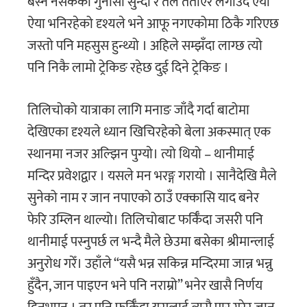
बस्न नसकेको गुनासाे सुन्दा र तेल तताएर लगाउँदै ऐया
ऐया भनिरहेको दृश्यले भने आफू नगएकोमा ठिकै गरिएछ
जस्तो पनि महसुस हुन्थ्यो । अहिले सम्झँदा लाग्छ त्यो
पनि निकै लामो ट्रेकिङ रहेछ दुई दिने ट्रेकिङ ।
तिलिचोको यात्राका लागि मनाङ जाँदै गर्दा बाटोमा
देखिएका दृश्यले ध्यान खिचिरहेको बेला अकस्मात् एक
स्थानमा नजर अल्झिन पुग्याे। त्यो थियो – थानीमाई
मन्दिर प्रवेशद्वार । यसले मन भरङ्ग गरायाे । सानैदेखि मैले
सुनेको नाम र जान नपाएको ठाउँ एक्कासि याद बनेर
फेरि उम्लिन थाल्यो। तिलिचोबाट फर्किँदा जसरी पनि
थानीमाई पस्नुपर्छ ल भन्दै मैले छेउमा बसेका श्रीमान्लाई
अनुरोध गरेँ। उहाँले “यसै भन्न सकिन्न मन्दिरमा जान्न भन्नु
हुँदैन, जान पाइएन भने पनि नराम्रो” भनेर खासै निर्णय