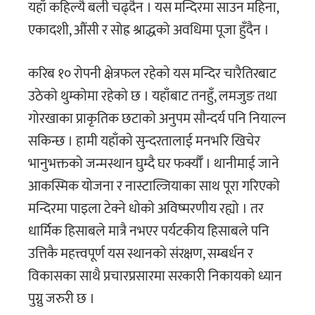
यहाँ कहिल्यै बली चढ्दैन । यस मन्दिरमा साउन महिना,
एकादशी, औंसी र सोह्र श्राद्धको अवधिमा पूजा हुँदैन ।
करिब १० राेपनी क्षेत्रफल रहेकाे यस मन्दिर चारैतिरबाट
उठेकाे थुम्काेमा रहेकाे छ । यहाँबाट तनहुँ, लमजुङ तथा
गाेरखाका प्राकृतिक छटाकाे अनुपम साैन्दर्य पनि नियाल्न
सकिन्छ । हामी यहाँकाे सुन्दरतालाई मनभरि खिचेर
भानुभक्तको जन्मस्थान घुम्दै घर फर्क्याैँ । थानीमाई जाने
आकस्मिक याेजना र नास्टाल्जियाका साथ पूरा गरिएकाे
मन्दिरमा पाइला टेक्ने धाेकाे अविष्मरणीय रह्यो । तर
धार्मिक हिसाबले मात्रै नभएर पर्यटकीय हिसाबले पनि
उत्तिकै महत्त्वपूर्ण यस स्थानकाे संरक्षण, सम्बर्धन र
विकासका साथै प्रचारप्रसारमा सरकारी निकायकाे ध्यान
पुग्नु जरुरी छ ।