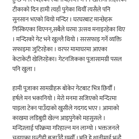
टीकाको दिन हामी त्यहाँ पुगेका थियौँ त्यसैले पनि
सुनसान भएकाे थियाे मन्दिर । घरघरबाट मान्छेहरू
निस्किएका थिएनन्,सबैले घरमा उत्सव मनाइरहेका थिए
। मन्दिरकाे गेट भने खुल्लै थियो । सरसफाइ गर्ने व्यक्ति
सफाइमा जुटिरहेका । वरपर मामाघरमा आएका
केटाकेटी खेलिरहेका। गेटनजिकका पूजासामग्री पसल
पनि खुला ।
हामी पूजाका सामग्रीहरू बोकेर गेटबाट भित्र छिर्याैँ ।
हर्षले मन भकानियाे । मेराे मनमा सजिएकाे मन्दिरमा
पाइला टेक्न पाउँदाकाे खुसीले गदगद भएर । आमाकाे
काखमा लडिबुडी खेल्न आइपुगेको महसुसले ।
मन्दिरलाई परिक्रमा गरिहाल्न मन लाग्याे । भक्तजनले
चढाएका घन्टीही बजाउँदै घुम्याैँ ।अनि हे थानीमाई भन्दै