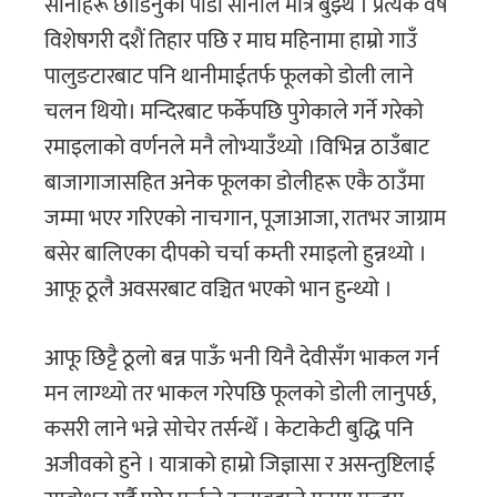
सानाहरू छाडिनुकाे पीडा सानाले मात्रै बुझ्थे । प्रत्येक वर्ष
विशेषगरी दशैं तिहार पछि र माघ महिनामा हाम्रो गाउँ
पालुङटारबाट पनि थानीमाईतर्फ फूलकाे डोली लाने
चलन थियो। मन्दिरबाट फर्केपछि पुगेकाले गर्ने गरेकाे
रमाइलाकाे वर्णनले मनै लाेभ्याउँथ्याे ।विभिन्न ठाउँबाट
बाजागाजासहित अनेक फूलका डोलीहरू एकै ठाउँमा
जम्मा भएर गरिएकाे नाचगान, पूजाआजा, रातभर जाग्राम
बसेर बालिएका दीपकाे चर्चा कम्ती रमाइलो हुन्नथ्यो ।
आफू ठूलै अवसरबाट वञ्चित भएकाे भान हुन्थ्यो ।
आफू छिट्टै ठूलाे बन्न पाऊँ भनी यिनै देवीसँग भाकल गर्न
मन लाग्थ्यो तर भाकल गरेपछि फूलकाे डाेली लानुपर्छ,
कसरी लाने भन्ने साेचेर तर्सन्थेँ । केटाकेटी बुद्धि पनि
अजीवकाे हुने । यात्राको हाम्राे जिज्ञासा र असन्तुष्टिलाई