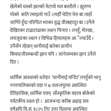
खेलेकाे घरकाे झल्काे मेटायाे यस बस्तीले । झुरुप्प
परेको कति रमाइलो गाउँ ।त्यहीँ भेटिए मेरा बा त्यहाँ
जागिरे हुँदा परिचित भएका वृद्ध वीरबहादुर बा ।उनैले
देखिएका टाढाटाढाका स्थान चिनाए । तनहुँ, गोरखा,
लमजुङका स्थान र विभिन्न हिमालहरू आैल्याउँदै ।
उनैसँग रहेछन् थानीमाई बारेका प्राचीन
किंवदन्तीसम्बन्धी ज्ञान पनि । जानेसम्मका ज्ञान उनैले
दिए ।
धार्मिक आस्थाको धरोहर ‘थानीमाई मन्दिर’ तनहुँकाे भानु
नगरपालिकाको वडा नं ७ वसन्तपुरमा अवस्थित
ऐतिहासिक, धार्मिक एवम् साँस्कृतिक महत्त्व बाेकेकाे
पर्यटकीय स्थल हाे । आजभन्दा करिब अढाइ सय
वर्षअघि वि.सं. १८२५ तिर उत्तर दिशामा अवस्थित