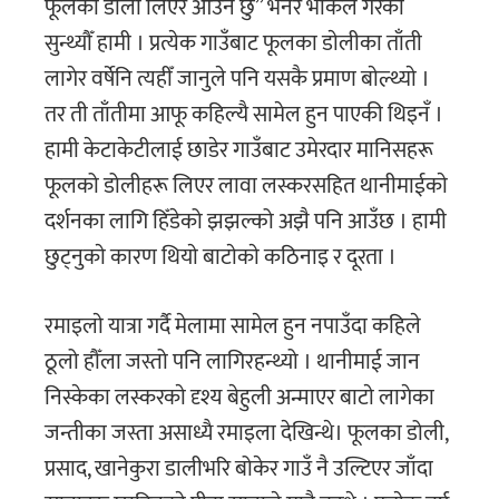
फूलकाे डाेली लिएर आउने छु” भनेर भाकल गरेकाे
सुन्थ्याैँ हामी । प्रत्येक गाउँबाट फूलका डाेलीका ताँती
लागेर वर्षेनि त्यहीँ जानुले पनि यसकै प्रमाण बाेल्थ्याे ।
तर ती ताँतीमा आफू कहिल्यै सामेल हुन पाएकी थिइनँ ।
हामी केटाकेटीलाई छाडेर गाउँबाट उमेरदार मानिसहरू
फूलको डोलीहरू लिएर लावा लस्करसहित थानीमाईकाे
दर्शनका लागि हिँडेको झझल्को अझै पनि आउँछ । हामी
छुट्नुकाे कारण थियाे बाटाेकाे कठिनाइ र दूरता ।
रमाइलाे यात्रा गर्दै मेलामा सामेल हुन नपाउँदा कहिले
ठूलो हौँला जस्तो पनि लागिरहन्थ्यो । थानीमाई जान
निस्केका लस्करकाे दृश्य बेहुली अन्माएर बाटाे लागेका
जन्तीका जस्ता असाध्यै रमाइला देखिन्थे। फूलका डोली,
प्रसाद, खानेकुरा डालीभरि बोकेर गाउँ नै उल्टिएर जाँदा