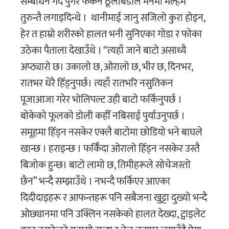
सम्बाेधन गर्दै पुगेर फर्कने ठूलाबडाले मनमा मल्हम
तुरुन्तै लगाइदिन्थे । थानीमाई जानु सजिलो कुरा होइन,
हेर त हाम्रो शरीरकाे हालत भनी सुनिएका गाेडा र फाेका
उठेका पैताला देखाउँथे । “त्यहाँ जाने बाटो असाध्यै
अप्ठ्यारो छ। उकालो छ, ओरालो छ, भीर छ, दिनभर,
रातभर धेरै हिँड्नुपर्छ। त्यहाँ रातभरि नसुतिकन
पूजाआजा गरेर भोलिपल्ट उही बाटाे फर्किनुपर्छ ।
बाेकेकाे फूलकाे डाेली कहीँ नबिसाई पुर्याउनुपर्छ ।
समूहमा हिँड्न नसकेर एक्लै बाटाेमा छाेडियाे भने बाघले
खान्छ । हराइन्छ । फर्किँदा ओरालो हिँड्न नसकेर उस्तै
बिजोक हुन्छ। बाटो लामो छ, तिमीहरूले साेचेजस्ताे
छैन” भन्दै सम्झाउँथे । नभन्दै फर्किएर आएका
दिदीदाइहरू र आफन्तहरू पनि सबैजना खुट्टा दुख्यो भन्दै
ओछ्यानमा पनि उक्लिन नसकेको हालत देख्दा, ट्वाइलेट