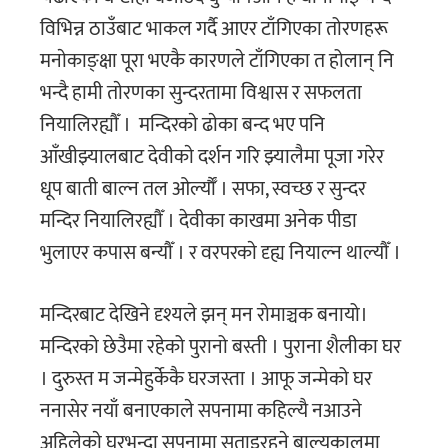
विभिन्न ठाउँबाट भाकल गर्दै आएर टाँगिएका तोरणहरू
मनाेकाङ्क्षा पूरा भएकै कारणले टाँगिएका त होलान् नि
भन्दै हामी ताेरणका सुन्दरतामा विश्वास र सफलता
नियालिरह्याैँ । मन्दिरकाे ढाेका बन्द भए पनि
आँखीझ्यालबाट देवीकाे दर्शन गरि झ्यालैमा पूजा गरेर
धूप बाती बाल्न तल ओर्ल्याैँ । सफा, स्वच्छ र सुन्दर
मन्दिर नियालिरह्याैँ । देवीका काखमा अनेक पीडा
भुलाएर कपास बन्याैँ । र वरपरकाे दृह्य नियाल्न थाल्याैँ ।
मन्दिरबाट देखिने दृश्यले झन् मन रोमाञ्चक बनायो।
मन्दिरको छेउैमा रहेको पुरानो बस्ती । पुराना शैलीका घर
। दुरुस्त म जन्मेहुर्केकै घरजस्ता । आफू जन्मेको घर
ननासेर नयाँ बनाएकाले सपनामा कहिल्यै नआउने
अहिलेकाे घरभन्दा सपनामा सताइरहने बाल्यकालमा