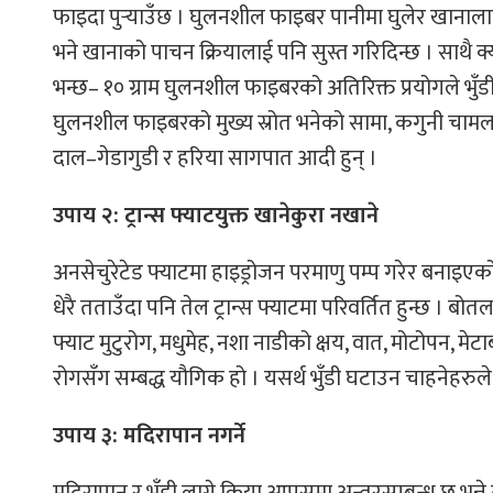
फाइदा पुर्‍याउँछ । घुलनशील फाइबर पानीमा घुलेर खानाला
भने खानाको पाचन क्रियालाई पनि सुस्त गरिदिन्छ । साथ
भन्छ– १० ग्राम घुलनशील फाइबरको अतिरिक्त प्रयोगले भुँडी 
घुलनशील फाइबरको मुख्य स्रोत भनेको सामा, कगुनी चामल,
दाल–गेडागुडी र हरिया सागपात आदी हुन् ।
उपाय २: ट्रान्स फ्याटयुक्त खानेकुरा नखाने
अनसेचुरेटेड फ्याटमा हाइड्रोजन परमाणु पम्प गरेर बनाइएको 
धेरै तताउँदा पनि तेल ट्रान्स फ्याटमा परिवर्तित हुन्छ । बोतल 
फ्याट मुटुरोग, मधुमेह, नशा नाडीको क्षय, वात, मोटोपन, मेटा
रोगसँग सम्बद्ध यौगिक हो । यसर्थ भुँडी घटाउन चाहनेहरुले ट
उपाय ३: मदिरापान नगर्ने
मदिरापान र भुँडी लाग्ने क्रिया आपसमा अन्तरसम्बन्ध छ भन्न