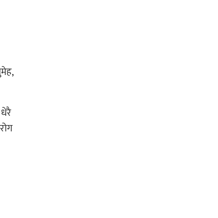
मेह,
धेरै
ुरोग