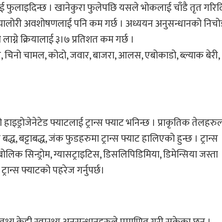
ई फुलाइदिन्छ । खानेकुरा फुलेपछि यसले भोकलाई चाँडै तृत गरिद
ै क्यालोरी अवशोषणलाई पनि कम गर्छ । अध्ययन अनुसन्धानको निच
लाग्ने क्रियालाई ३।७ प्रतिशत कम गर्छ ।
 चिनो चामल, कोदो, जवार, बाजरा, आलस, एबोकाडो, ब्ल्याक बेरी,
हाइड्रोजेनेटेड फ्याटलाई ट्रान्स फ्याट भनिन्छ । प्राकृतिक तेलहरु
बद्ध, बट्टाबद्ध, जंक फुडहरुमा ट्रान्स फ्याट हालिएको हुन्छ । ट्रान्स
बोलिक सिन्ड्रोम, ग्यासट्राइटिस, डिसलिपिडिमिया, डिमेन्सिया जस्ता
्रान्स फ्याटको पहरेज गर्नुपर्छ।
े तथ्य केही स्वास्थ्य अनुसन्धानहरुले प्रमाणित गरी सकेका छन् ।