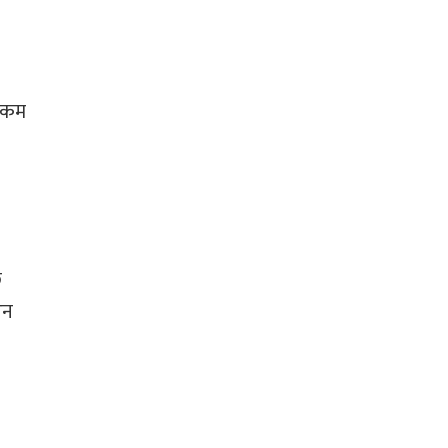
ा कम
ि
उन