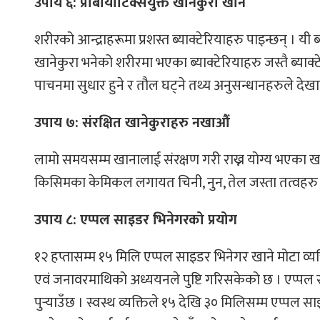
उपाय ६: प्रोबायोटिक्सयुक्त खानेकुरा खाने
शरीरको आन्द्राहरूमा प्रशस्त ब्याक्टेरियाहरु पाइन्छन् । यी ब
खानेकुरा भनेको शरीरमा भएका ब्याक्टेरियाहरु जस्तै ब्याक्
पाचनमा सुधार हुने र तौल घट्ने तथ्य अनुसन्धानहरुले देख
उपाय ७: संरक्षित खानेकुराहरु नखाऔं
लामो समयसम्म खानालाई संरक्षण गरी राख्न योग्य भएका खाने
किसिमका केमिकल लगायत चिनी, नुन, तेल जस्ता तत्वहरु ह
उपाय ८: एप्पल साइडर भिनेगरको प्रयोग
१२ हप्तासम्म १५ मिलि एप्पल साइडर भिनेगर खाने मोटा व्य
एवं जनावरमाथिको अध्ययनले पुष्टि गरिसकेको छ । एप्पल 
पुर्‍याउँछ । स्वस्थ व्यक्तिले १५ देखि ३० मिलिसम्म एप्पल सा