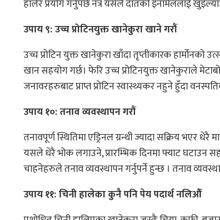
हालेर प्रयोग गर्नुपर्छ नत्र यसले दाँतको इनामेललाई खुइल्
उपाय ९: उच्च प्रोटिनयुक्त खानेकुरा खाने गरौं
उच्च प्रोटिन युक्त खानेकुरा खाँदा तृप्तीकारक हार्मोनको उत्
खान सहयोग गर्छ। फेरि उच्च प्रोटिनयुक्त खानेकुराले मेटाबो
जनावरहरुबाट प्राप्त प्रोटिन स्वास्थ्यकर नहुने हुँदा वनस्पतिबाट
उपाय १०: तनाव व्यवस्थापन गरौं
तनावपूर्ण स्थितिमा एड्रिनल ग्रन्थी ज्यादा सक्रिय भएर धेरै म
यसले धेरै भोक लगाउने, प्रारम्भिक दिनमा फ्याट घटाउन सहय
चाहनेहरुले तनाव व्यवस्थापन गर्नुपर्ने हुन्छ । तनाव व्यवस्
उपाय ११: चिनी हालेका कुनै पनि पेय पदार्थ नलिऔं
प्रशोधित चिनी हालिएका खानेकुरा जस्तैः चिया, कफी, बजा