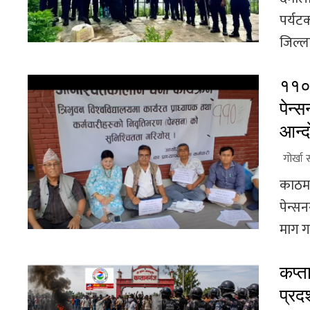
पर्यटक
जिल्ला
११० 
पेन्स
आन्द
गोर्खा 
काठमाड
पेन्सन
माग गर
कप्त
प्रदर