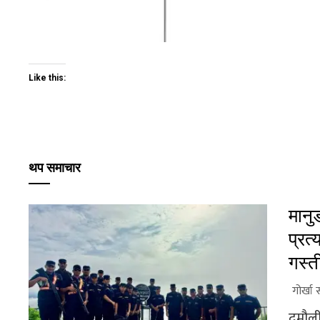
Like this:
थप समाचार
मानु
प्रत्
गस्त
गोर्खा 
दमौली