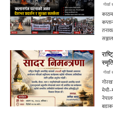
गोर्खा 
काठमा
कप्ता
तनावल
सञ्जाल
राष्
स्मृ
गोर्खा 
गोरखा
मेची–
नेपाल
बडाका