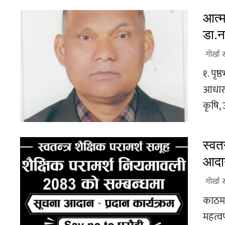
आत्म
डा.न
गोर्खा 
१. पृष
आधारभू
कृषि, 
स्वत
आदान
गोर्खा 
काठमाड
महत्व