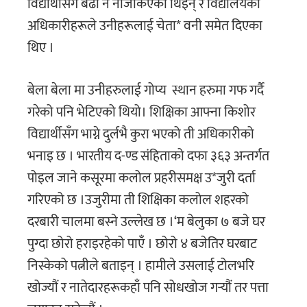
विद्यार्थीसँग बढी नै नजिकिएकी थिइन् र विद्यालयका
अधिकारीहरूले उनीहरूलाई चेता* वनी समेत दिएका
थिए ।
बेला बेला मा उनीहरुलाई गोप्य स्थान हरुमा गफ गर्दै
गरेको पनि भेटिएको थियो। शिक्षिका आफ्ना किशोर
विद्यार्थीसँग भाग्ने दुर्लभै कुरा भएको ती अधिकारीको
भनाइ छ । भारतीय द-ण्ड संहिताको दफा ३६३ अन्तर्गत
पोइल जाने कसूरमा कलोल प्रहरीसमक्ष उ*जुरी दर्ता
गरिएको छ ।उजुरीमा ती शिक्षिका कलोल शहरको
दरबारी चालमा बस्ने उल्लेख छ ।‘म बेलुका ७ बजे घर
पुग्दा छोरो हराइरहेको पाएँ । छोरो ४ बजेतिर घरबाट
निस्केको पत्नीले बताइन् । हामीले उसलाई टोलभरि
खोज्यौं र नातेदारहरूकहाँ पनि सोधखोज गर्‍यौं तर पत्ता