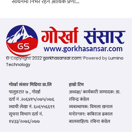
साधनमा निर्भर रहने आर्थिक प्रणा...
© Copyright 2022
gorkhasansar.com
. Powered by
Lumino
Technology
गोर्खा संसार मिडिया प्रा.लि
हाम्रो टिम
पालुङटार ७ , गोर्खा
अध्यक्ष/ कार्यकारी सम्पादक: डा.
दर्ता नं .२०६४१५/०७५/०७६
रविन्द्र कंडेल
स्थायी लेखा नं. ६०६५५६६९९
व्यबस्थापक: विमला खनाल
सूचना विभाग दर्ता नं.
मनोरन्जन: कबिराज ढकाल
१४३३/२०७६/०७७
बालसाहित्य: रबिना कंडेल