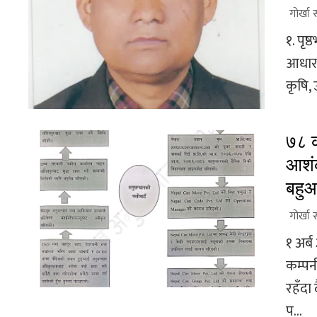
गोर्खा 
१. पृष
आधारभू
कृषि, 
७८ क
आशंक
बहुआ
गोर्खा 
१ अर्
कम्पन
रहँदा
प...