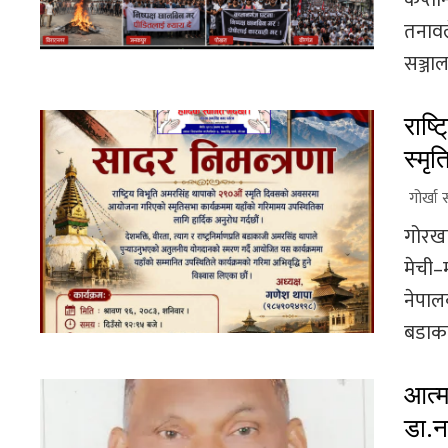
कप्ता
तनावल
सञ्जाल
राष्
स्मृ
गोर्खा 
गोरखा
मेची–
नेपाल
बडाका
आत्म
डा.न