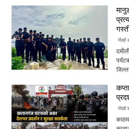
मानु
प्रत्
गस्त
गोर्खा 
दमौली
पर्यटक
जिल्ला
कप्त
प्रदर
गोर्खा 
काठमा