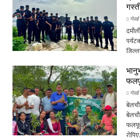
गस्त
गोर्ख
दमौली
पर्यटक
जिल्ला
भानु
फलफू
गोर्ख
बेलचौ
बेलचौ
फलफूल
रोपिए.