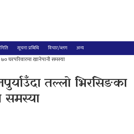
निति
सूचना प्रबिधि
विचार/ब्लग
अन्य
का ७० घरपरिवारमा खानेपानी समस्या
नपुर्याउँदा तल्लो भिरसिङका
ी समस्या