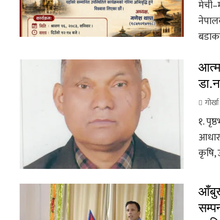
मेची–
नेपाल
बडाका
आत्म
डा.न
गोर्ख
१. पृष
आधारभू
कृषि, 
आँबुख
सम्प