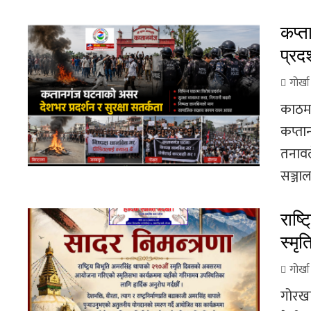
कप्त
प्रदर
गोर्ख
काठमा
कप्ता
तनावल
सञ्जाल
राष्
स्मृ
गोर्ख
गोरखा