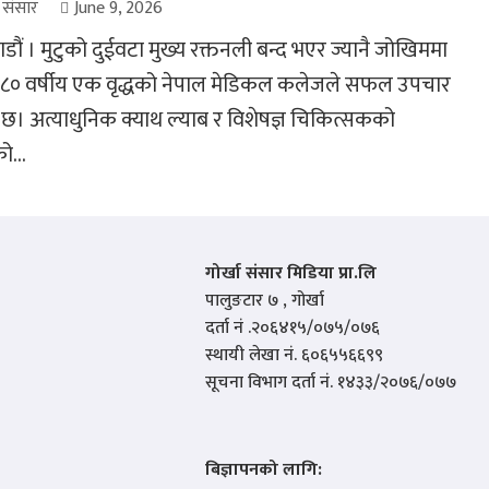
ा संसार
June 9, 2026
ौं । मुटुको दुईवटा मुख्य रक्तनली बन्द भएर ज्यानै जोखिममा
 ८० वर्षीय एक वृद्धको नेपाल मेडिकल कलेजले सफल उपचार
 छ। अत्याधुनिक क्याथ ल्याब र विशेषज्ञ चिकित्सकको
ो...
गोर्खा संसार मिडिया प्रा.लि
पालुङटार ७ , गोर्खा
दर्ता नं .२०६४१५/०७५/०७६
स्थायी लेखा नं. ६०६५५६६९९
सूचना विभाग दर्ता नं. १४३३/२०७६/०७७
बिज्ञापनको लागि: