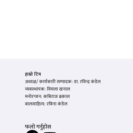
हाम्रो टिम
अध्यक्ष/ कार्यकारी सम्पादक: डा. रविन्द्र कंडेल
व्यबस्थापक: विमला खनाल
मनोरन्जन: कबिराज ढकाल
बालसाहित्य: रबिना कंडेल
फलो गर्नुहोस