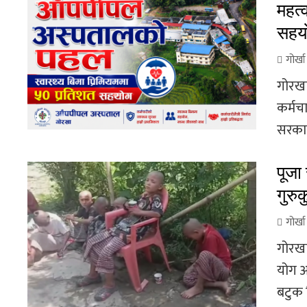
महत्
सहय
गोर्ख
गोरखा
कर्मचा
सरकारक
पूजा
गुरु
गोर्ख
गोरखा
योग आय
बटुक 