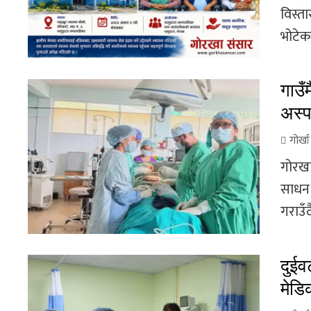
विस्ता
भोटेक
गाउँ
अस्प
गोर्ख
गोरखा
साधन र
गराउँ
दुईव
मेडि