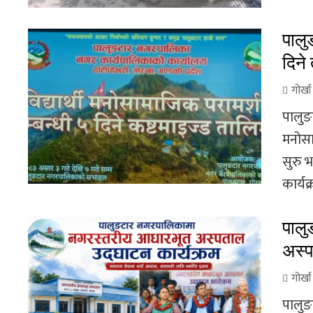
पालु
दिने
गोर्ख
पालुङ
मनोसा
सुरु
कार्यक
पाल
अस्
गोर्ख
पालुङ