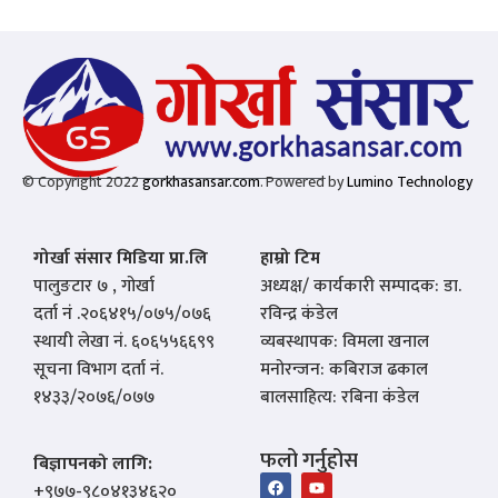
© Copyright 2022
gorkhasansar.com
. Powered by
Lumino Technology
गोर्खा संसार मिडिया प्रा.लि
हाम्रो टिम
पालुङटार ७ , गोर्खा
अध्यक्ष/ कार्यकारी सम्पादक: डा.
दर्ता नं .२०६४१५/०७५/०७६
रविन्द्र कंडेल
स्थायी लेखा नं. ६०६५५६६९९
व्यबस्थापक: विमला खनाल
सूचना विभाग दर्ता नं.
मनोरन्जन: कबिराज ढकाल
१४३३/२०७६/०७७
बालसाहित्य: रबिना कंडेल
फलो गर्नुहोस
बिज्ञापनको लागि:
‪+९७७-९८०४१३४६२०‬