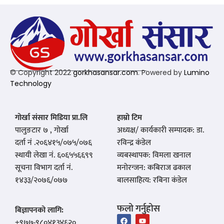
© Copyright 2022
gorkhasansar.com
. Powered by
Lumino
Technology
गोर्खा संसार मिडिया प्रा.लि
हाम्रो टिम
पालुङटार ७ , गोर्खा
अध्यक्ष/ कार्यकारी सम्पादक: डा.
दर्ता नं .२०६४१५/०७५/०७६
रविन्द्र कंडेल
स्थायी लेखा नं. ६०६५५६६९९
व्यबस्थापक: विमला खनाल
सूचना विभाग दर्ता नं.
मनोरन्जन: कबिराज ढकाल
१४३३/२०७६/०७७
बालसाहित्य: रबिना कंडेल
फलो गर्नुहोस
बिज्ञापनको लागि:
‪+९७७-९८०४१३४६२०‬