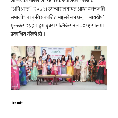
जन्मिएकी गाेरखाली चेली डा. अर्यालका यसअघि
“अविश्रान्त” (२०७५) उपन्यासलगायत आधा दर्जनजति
समालोचना कृति प्रकाशित भइसकेका छन् । ‘भावदीप’
मुक्तकसङ्ग्रह सङ्गम बुक्स पब्लिकेसनले २०८१ सालमा
प्रकाशित गरेको हो ।
Like this: