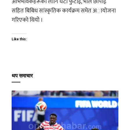
अभिभावकहरूका लागि घैंटाे फुटाई, भाले छाेपाई
सहित बिबिध सांस्कृतिक कार्यक्रम समेत अायाेजना
गरिएकाे थियोे ।
Like this:
थप समाचार