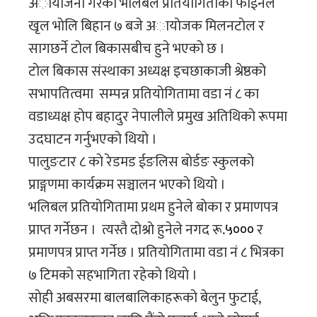
अायाेजना गरेकाे भलिबल प्रतियोगिताकाे फाईनल
खृल भाेलि बिहान ७ बजे अायाेजक मिलनटाेल र
सागछर्ने टाेल बिकासबीच हुने भएकाे छ ।
टाेल बिकास संस्थाका अध्यक्ष इचछाकाजी श्रेष्ठको
सभापतित्वमा सम्पन्न प्रतियाेगितामा वडा नं ८ का
वडाध्यक्ष हाेप बहादुर नेपालीले प्रमुख अतिथिकाे रूपमा
उदघाटन गर्नुभएकाे थियाे ।
पालुङटार ८ काे रेडमड ईङलिस बाेर्डङ स्कुलकाे
प्राङ्गणमा कार्यक्रम सञ्चालन भएकाे थियाे ।
भलिबल प्रतियाेगितामा प्रथम हुनेले बाेका र प्रमाणपत्र
प्राप्त गर्नेछन । त्यस्तै दाेश्राे हुनेले नगद रू.
५०००
र
प्रमाणपत्र प्राप्त गर्नेछ । प्रतियोगितामा वडा नं ८ भित्रका
७ टिमकाे सहभागिता रहेकाे थियाे ।
साेही अबसरमा बालबालिकाहरूकाे बेलुन फुटाई,