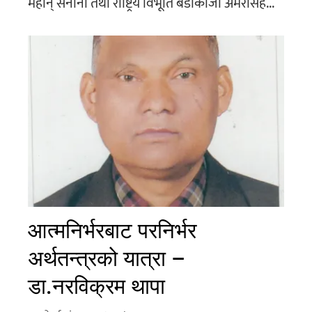
महान् सेनानी तथा राष्ट्रिय विभूति बडाकाजी अमरसिंह...
आत्मनिर्भरबाट परनिर्भर
अर्थतन्त्रको यात्रा –
डा.नरविक्रम थापा