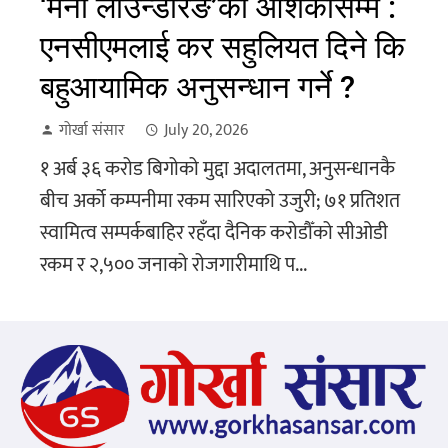
‘मनी लाउन्डरिङ’को आशंकासम्म :
एनसीएमलाई कर सहुलियत दिने कि
बहुआयामिक अनुसन्धान गर्ने ?
गोर्खा संसार
July 20, 2026
१ अर्ब ३६ करोड बिगोको मुद्दा अदालतमा, अनुसन्धानकै
बीच अर्को कम्पनीमा रकम सारिएको उजुरी; ७१ प्रतिशत
स्वामित्व सम्पर्कबाहिर रहँदा दैनिक करोडौँको सीओडी
रकम र २,५०० जनाको रोजगारीमाथि प...