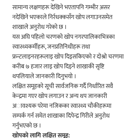
सामान्य लक्षणहरू देखिने भएतापनि गम्भीर असर
नदेखिने भएकाले निर्रधक्कसँग खाेप लगाउनसमेत
शाखाले अनुराेध गरेकाे छ ।
यस अघि पहिलाे चरणकाे खाेप नगरपालिकाभित्रका
स्वास्थ्यकर्मीहरू, जनप्रतिनिधीहरू तथा
फ्रन्टलाइनरहरूलाइ खाेप दिइसकिएकाे र दाेश्राे चरणमा
करीब ७ हजार लाइ खाेप दिइने शाखाकी सृष्टि
थपलियाले जानकारी दिनुभयाे ।
लक्षित समूहकाे सूची सार्वजनिक गर्दै निर्धारित सवै
केन्द्रमा गएर खाेप लगाउन र अन्य थप जानकारी
अावश्यक परेमा नजिकका स्वास्थ्य चाैकीहरूमा
सम्पर्क गर्न समेत शाखाका दिपेन्द्र गिरीले अनुराेध
गर्नुभएकाे छ ।
खाेपकाे लागि लक्षित समूह: