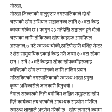
गाेरखा,
गाेरखा जिल्लाकाे पालुङ्टार नगरपालिकाले दाेश्राे
चरणकाे खाेप अभियान सञ्चालनका लागि १० वटा केन्द्र
कायम गरेकेा छ । फागुन २३ गतेदेखि सञ्चालन हुने दाेश्राे
चरणका लागि ताेकिएका खाेप केन्द्रहरू आपपिपल
अस्पताल,७ वटै स्वास्थ्य चौकी,ठाटिपोखारी बर्थिङ्ग सेन्टर
र शेरा सामुदायिक इकाई केन्द्र गरी जम्मा १० वटा रहेका
छन् । सबै १० वटै केन्द्रमा रहेका खाेपकर्मीहरूलाइ
काेभिडकाे खाेप लगाउनकाे लागि तालिम प्रदान
गरिसकिएकाे नगरपालिकाकाे स्वास्थ्य शाखा प्रमुख
कृष्ण अधिकारीले जानकारी दिनुभयाे ।
नेपाल सरकारकाे निती बमाेजिम लक्षित समूहलाइ खाेप
दिने कार्यक्रम तय भएकाेले आबश्यक सहयाेग गरिदिन
स्वास्थ्य शाखाले अनुराेध गरेकाे छ । खाेप लगाउने क्रममा