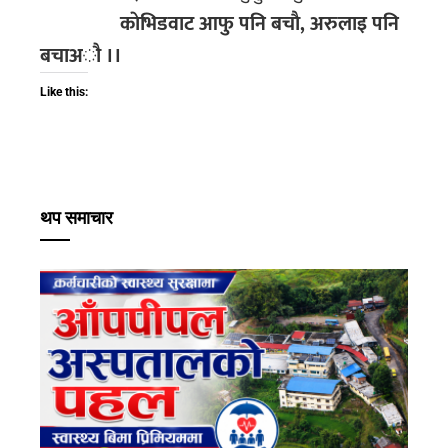
काेभिडवाट आफु पनि बचाै, अरुलाइ पनि
बचाअौ ।।
Like this:
थप समाचार