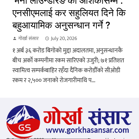
‘मनी लाउन्डरिङ’को आशंकासम्म :
एनसीएमलाई कर सहुलियत दिने कि
बहुआयामिक अनुसन्धान गर्ने ?
गोर्खा संसार
July 20, 2026
१ अर्ब ३६ करोड बिगोको मुद्दा अदालतमा, अनुसन्धानकै
बीच अर्को कम्पनीमा रकम सारिएको उजुरी; ७१ प्रतिशत
स्वामित्व सम्पर्कबाहिर रहँदा दैनिक करोडौँको सीओडी
रकम र २,५०० जनाको रोजगारीमाथि प...