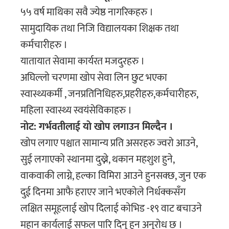
५५ वर्ष माथिका सवै ज्येष्ठ नागरिकहरु ।
सामुदायिक तथा निजि विद्यालयका शिक्षक तथा
कर्मचारीहरु ।
यातायात सेवामा कार्यरत मजदुरहरु ।
अघिल्लाे चरणमा खाेप सेवा लिन छुट भएका
स्वास्थ्यकर्मी , जनप्रतिनिधिहरु,प्रहरीहरु,कर्मचारीहरु,
महिला स्वास्थ्य स्वयंसेविकाहरु ।
नाेट: गर्भवतीलाई याे खाेप लगाउन मिल्दैन ।
खाेप लगाए पश्चात सामान्य प्रति असरहरु ज्वराे आउने,
सुई लगाएकाे स्थानमा दुख्ने, थकान महशुश हुने,
वाकवाकी लाग्ने, हल्का विमिरा आउने हुनसक्छ, जुन एक
दुई दिनमा आफै हराएर जाने भएकाेले निर्धक्कसँग
लक्षित समूहलाई खाेप दिलाई काेभिड -१९ वाट बचाउने
महान कार्यलाई सफल पारि दिनु हुन अनुराेध छ ।