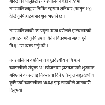
गाेरखाकाे पालुङटार नगरपालिका वडा नं. ४ मा
नगरपालिकाद्वारा निर्मित टहरामा शनिबार (फागुन १५)
देखि कृषि हाटबजार शुरू भएकाे छ ।
नगरपालिकाकी उप प्रमुख पम्फा बसेलले हाटबजारकाे
उदघाटन गर्दै कृषि उपज बिक्री बितरणमा सहज हुने
बिश्व्ास व्यक्त गर्नुभयाे ।
नगरपालिका र एकिकृत बहुउदेश्यीय कृषि फर्म
च्याङलीकाे संयुक्त अायाेजनामा हाटबजारकाे शुरूवात
गरिएकाे र यसलाइ निरन्तरता दिने एकिकृत बहुउदेश्यीय
कृषि फर्म च्याङलीका अध्यक्ष इन्द्र खडकीले जानकारी
दिनुभयाे ।