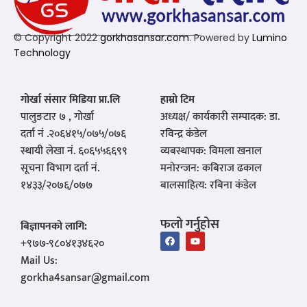
© Copyright 2022
gorkhasansar.com
. Powered by
Lumino
Technology
गोर्खा संसार मिडिया प्रा.लि
हाम्रो टिम
पालुङटार ७ , गोर्खा
अध्यक्ष/ कार्यकारी सम्पादक: डा.
दर्ता नं .२०६४१५/०७५/०७६
रविन्द्र कंडेल
स्थायी लेखा नं. ६०६५५६६९९
व्यबस्थापक: विमला खनाल
सूचना विभाग दर्ता नं.
मनोरन्जन: कबिराज ढकाल
१४३३/२०७६/०७७
बालसाहित्य: रबिना कंडेल
फलो गर्नुहोस
बिज्ञापनको लागि:
‪+९७७-९८०४१३४६२०‬
Mail Us:
gorkha4sansar@gmail.com