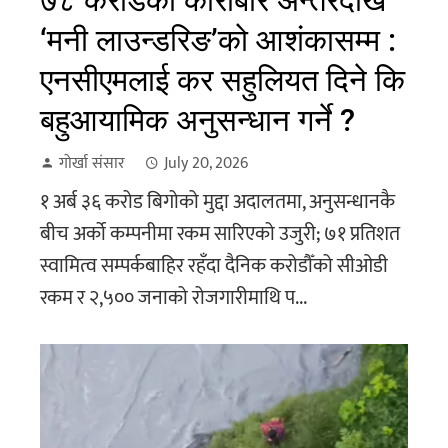
७८ करोडको कारोबार अन्तरदेखि
‘मनी लाउन्डरिङ’को आशंकासम्म :
एनसीएमलाई कर सहुलियत दिने कि
बहुआयामिक अनुसन्धान गर्ने ?
गोर्खा संसार
July 20, 2026
१ अर्ब ३६ करोड बिगोको मुद्दा अदालतमा, अनुसन्धानकै
बीच अर्को कम्पनीमा रकम सारिएको उजुरी; ७१ प्रतिशत
स्वामित्व सम्पर्कबाहिर रहँदा दैनिक करोडौँको सीओडी
रकम र २,५०० जनाको रोजगारीमाथि प...