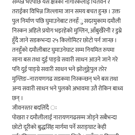
सम्पन्न भएपछि यस क्षेत्रका नागरिकलाई चितवन र
तराईका विभिन्न जिल्लामा जान समय बचत हुन्छ । उक्त
पुल निर्माण पछि घुमाउनेबाट तनहँु सदरमुकाम दमौली
निस्कन अहिले प्रयोग भइरहेको मुग्लिन, आँबुखैरेनी र डुम्रे
हुँदै जाने सडकभन्दा २५ किलोमिटर छोटो पर्न जान्छ ।
तनहुँको दमौलीबाट घुमाउनेघाट सम्म नियमित रुपमा
साना बस तथा दुई पाङ्ग्रे सवारी साधन आउने जाने गरे
पनि दुई पाङ्ग्रे सवारी साधन भने झोलुङ्गेपुल तरेर
मुग्लिङ–नारायणगढ सडकमा निस्कन्छन् भने बस तथा
अन्य सवारी साधन भने पुलको अभावमा उतै रोकिन बाध्य
छन् ।
जीवनस्तर बदलिँदै ः
पोखरा र दमौलीलाई नारायणगढसम्म जोड्ने सबैभन्दा
छोटो दूरीको बुद्धसिंह मार्गमा पर्ने सराङ्घाट केही