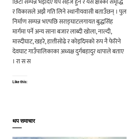
छिटो सम्पन्न भइदिए थप सहज हुने र यस क्षेत्रको समृद्धि
र विकासले अझै गति लिने स्थानीयवासी बताउँछन् । पुल
निर्माण सम्पन्न भएपछि सराङ्घाटलगायत बुद्धसिंह
मार्गमा पर्ने अन्य साना बजार लाब्दी खोला, नाल्दी,
मास्दीघाट, खहरे, हात्तीसोढे र कोइदिमको रुप नै फेरिने
देवघाट गाउँपालिकाका अध्यक्ष दुर्गबहादुर थापाले बताए
। रा स स
Like this:
थप समाचार