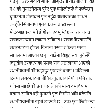
गर्छन् । उक्त सवारी साधन आँबुखैरेनी गाउँपालिका वडा
नं ६ को घुमाउनेसम्म पुगेर पुनः दमौलीतर्फ नै फर्कन्छन् ।
घुमाउनेमा मोटरेबल पुल नहुँदा यातायातका साधन
तनहुँकै सिमानामा पुगेर फर्कन बाध्य छन् ।
मोटरसाइकल भने डोहो¥याएर मुग्लिङ–नारायणगढ
सडकखण्डसम्म ल्याउन सकिन्छ । सडक विस्तारसँगै
सराङ्घाटमा होटल, किराना पसल र फेन्सी पसल
सञ्चालनमा आएका छन् । गाउँमा विद्युत् सेवा पुगेसँगै
विद्युतीय उपकरणका पसल पनि सञ्चालनमा आएको
स्थानीयवासी भीमबहादुर गुरुङले बताए । पछिल्ला
दिनमा सराङ्घाटमा भौतिक पूर्वाधार निर्माण पनि तीव्र
गतिमा भइरहेको छ । यस क्षेत्रको भाग्य र भविष्यमा
वरदान सावित बन्ने घुमाउने पुल निर्माण अघि बढेपछि
स्थानीयवासीमा खुशी छाएको छ । उक्त पुल छिटोभन्दा