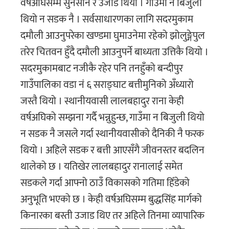
वर्षअघिसम्म सुनसान र उजाड थियो । गाउँमा न बिजुली
थियो न सडक नै । सर्वसाधारणका लागि सदरमुकाम
दमौली आउनुपरेका खण्डमा घुमाउनेमा रहेको झोलुङ्गेपुल
तरेर चितवन हुँदै दमौली आउनुपर्ने बाध्यता उत्तिकै थियो ।
सदरमुकामबाट नजीकै रहेर पनि तनहुँको बन्दीपुर
गाउँपालिका वडा नं ६ सराङ्घाट बत्तीमुनिको अँध्यारो
जस्तै थियो । स्थानीयवासी लालबहादुर राना केही
वर्षअघिको सम्झना गर्दै भन्नुहुन्छ, गाउँमा न बिजुली थियो
न सडक नै जसले गर्दा स्थानीयवासीको दैनिकी नै फरक
थियो । अहिले सडक र बत्ती आएसँगै जीवनस्तर बदलिन
थालेको छ । यतिखेर लालबहादुर रानालाई समेत
सडकले गर्दा आफ्नो ठाउँ विकासको गतिमा हिँडेको
अनुभूति भएको छ । केही वर्षअघिसम्म बुद्धसिंह मार्गको
किनारका बस्ती उजाड थिए तर अहिले तिनमा व्यापारिक