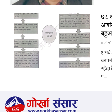
७८ क
आशंक
बहुआ
गोर्ख
१ अर्
कम्पन
रहँदा
प...