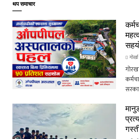
थप समाचार
कर्म
महत्
सहय
गोर्ख
गोरखा
कर्मचा
सरकारक
मानु
प्रत्
गस्त