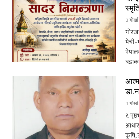
स्मृ
गोर्ख
गोरखा
मेची–
नेपाल
बडाका
आत्म
डा.न
गोर्ख
१. पृष
आधारभू
कृषि, 