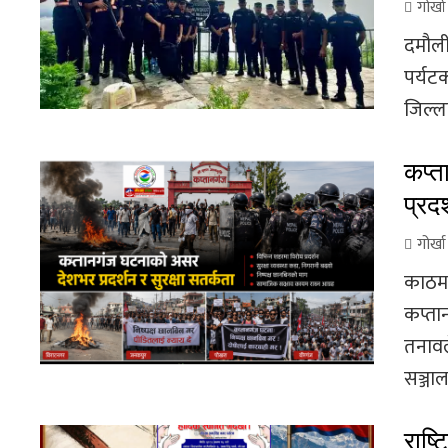
गोर्ख
दमौली
पर्यटक
जिल्ला
कप्त
प्रदर
गोर्ख
काठमा
कप्ता
तनावल
सञ्जाल
राष्