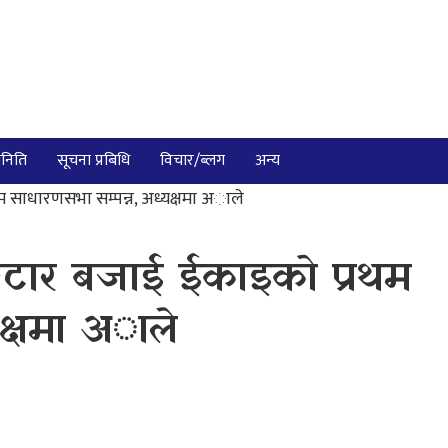
निति
सूचना प्रबिधि
विचार/ब्लग
अन्य
म साधारणसभा सम्पन्न, अध्यक्षमा अाले
ुङटार बजाई ईकाइको प्रथम
यक्षमा अाले