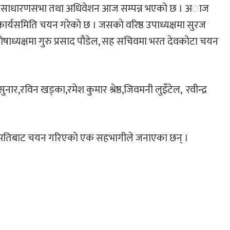
थम साधारणसभा तथा अधिवेशन आज सम्पन्न भएकाे छ । अाज
कार्यसमिति चयन गरेकाे छ । जसकाे वरिष्ठ उपाध्यक्षमा सुरज
ेष्ठ, कोषाध्यक्षमा गुरु प्रसाद पौडेल, सह सचिवमा भरत देवकोटा चयन
ुनार,रविन खड्का,रमेश कुमार श्रेष्ठ,जिवमनी लुइँटेल, रवीन्द्र
सम्मतिबाट चयन गरिएकाे एक सहभागीले जनाएका छन् ।