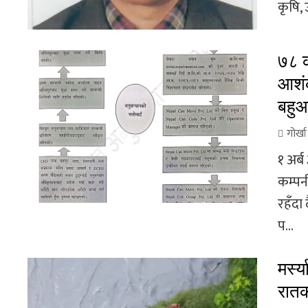
कृषि, 
७८ क
आशंक
बहुआ
गोर्ख
१ अर्
कम्पन
रहँदा
प...
मर्स्
रातक