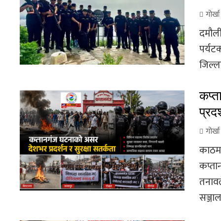
गोर्ख
दमौली
पर्यटक
जिल्ला
कप्त
प्रदर
गोर्ख
काठमा
कप्ता
तनावल
सञ्जाल