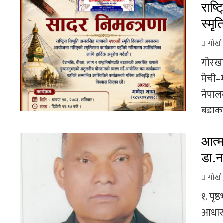
राष्
स्मृ
गोर्ख
गोरखा
मेची–
नेपाल
बडाका
आत्म
डा.न
गोर्ख
१. पृष
आधारभू