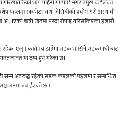
ल काे गाेरखातर्फकाे भाग पहिराे गएपछि नगर प्रमुख कंडेलकाे
 बिशेष पहलमा स्काभेटर तथा जेसिबीकाे प्रयाेग गरी अस्थायी
ामा अाएकाे बाढी खेतमा पस्दा राेपाइ गरिसकिएका हजाराैं
ममा रहेका छन् । कतिपय ठाउँमा सडक भासिने,सडकमाथी बाट
वतजावत मा ठप्प हुने गरेको छ।
टी सम्म अवरुद्ध रहेको सडक कंडेलको पहलमा र सम्बन्धित
ञ्चालनमा ल्याईएको छ ।