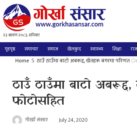
गृहपृष्ठ
समाचार
समाज
खेलकुद
स्वास्थ्य
शिक्षा
राज
Home
ठाउँ ठाउँमा बाटाे अबरूद्द, खेतहरू बगरमा परिणत ः
ठाउँ ठाउँमा बाटाे अबरूद
फाेटाेसहित
गोर्खा संसार
July 24, 2020