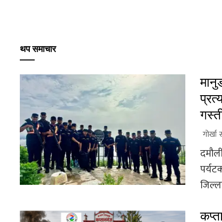
थप समाचार
मानु
प्रत्
गस्त
गोर्खा 
दमौली
पर्यटक
जिल्ला
कप्त