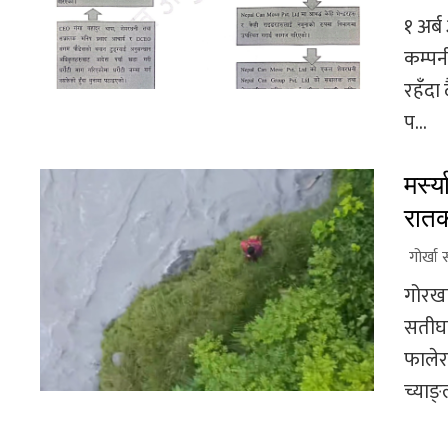
१ अर्
कम्पन
रहँदा
प...
मर्स्
रातक
गोर्खा 
गोरखा
सतीघाट
फालेर
च्याङ्ल