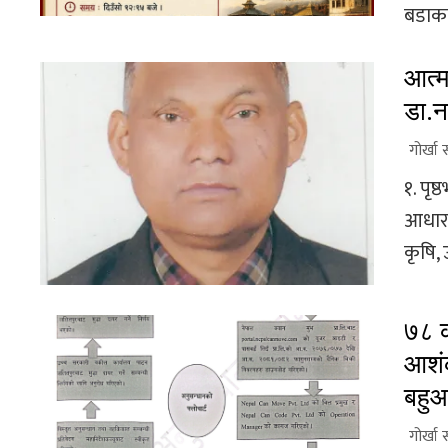
बडाका
आत्म
डा.न
गोर्खा 
१. पृष
आधारभू
कृषि, 
७८ क
आशंक
बहुआ
गोर्खा 