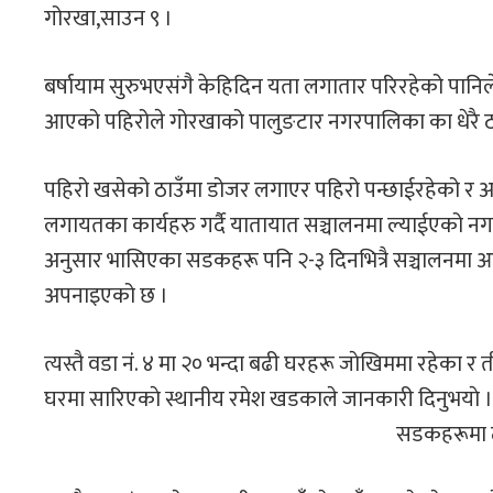
गोरखा,साउन ९ ।
बर्षायाम सुरुभएसंगै केहिदिन यता लगातार परिरहेको पानिले जि
आएको पहिरोले गोरखाको पालुङटार नगरपालिका का धेरै ठाउँम
पहिरो खसेको ठाउँमा डोजर लगाएर पहिरो पन्छाईरहेको र अब
लगायतका कार्यहरु गर्दै यातायात सञ्चालनमा ल्याईएको नग
अनुसार भासिएका सडकहरू पनि २-३ दिनभित्रै सञ्चालनमा आउन
अपनाइएको छ ।
त्यस्तै वडा नंं. ४ मा २० भन्दा बढी घरहरू जाेखिममा रहेका
घरमा सारिएकाे स्थानीय रमेश खडकाले जानकारी दिनुभयाे ।
सडकहरूमा ठाँ