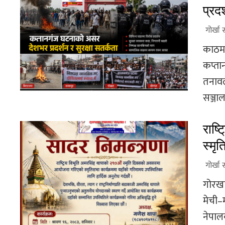
प्रदर
गोर्खा 
काठमा
कप्ता
तनावल
सञ्जाल
राष्
स्मृ
गोर्खा 
गोरखा
मेची–
नेपाल