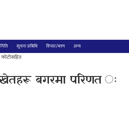
निति
सूचना प्रबिधि
विचार/ब्लग
अन्य
 फाेटाेसहित
्द, खेतहरू बगरमा परिणत ः