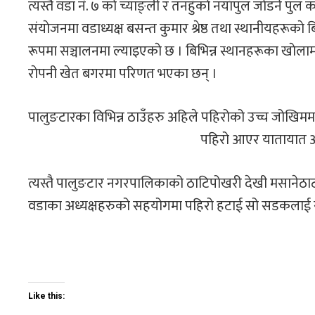
त्यस्तै वडा नं. ७ काे च्याङ्ली र तनहुँकाे नयाँपुल जाेडने पु
संयाेजनमा वडाध्यक्ष बसन्त कुमार श्रेष्ठ तथा स्थानीयहरूकाे
रूपमा सञ्चालनमा ल्याइएकाे छ । बिभिन्न स्थानहरूका खाेल
राेपनी खेत बगरमा परिणत भएका छन् ।
पालुङटारका विभिन्न ठाउँहरु अहिले पहिरोको उच्च जोखि
पहिरो आएर यातायात आ
त्यस्तै पालुङटार नगरपालिकाको ठाटिपोखरी देखी मसानेठा
वडाका अध्यक्षहरुको सहयोगमा पहिरो हटाई सो सडकलाई स
Like this: