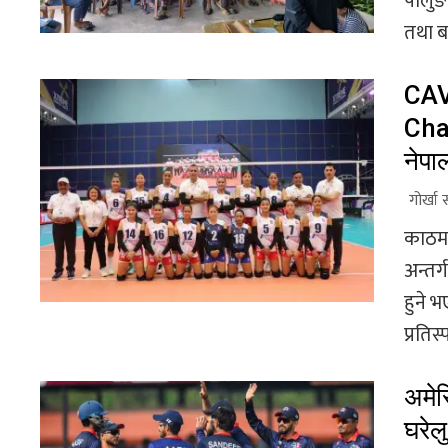
पालुङ
तथा ब
CAV
Cha
नेपा
गोर्खा 
काठमा
अन्तर
हुने 
प्रतिस्प
अमेर
घरेल