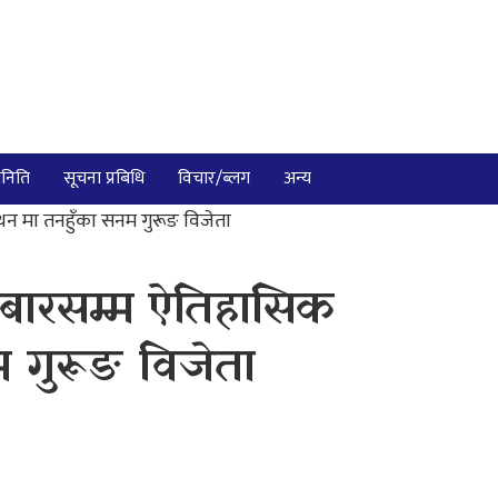
निति
सूचना प्रबिधि
विचार/ब्लग
अन्य
न मा तनहुँका सनम गुरूङ विजेता
बारसम्म ऐतिहासिक
 गुरूङ विजेता