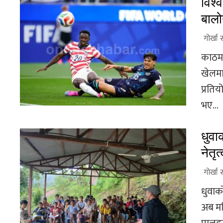
विश्
बालो
गोर्खा 
काठमा
खेलमा 
प्रति
भए...
धुवा
नेतृ
गोर्खा 
धुवाक
अब मह