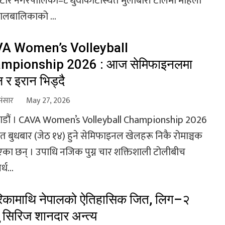
टार नगरपालिका–८ धुवाकोटस्थित मुलाबारी टोलमा महिला
ालबालिकाको ...
A Women’s Volleyball
mpionship 2026 : आज सेमिफाइनलमा
ल र इरान भिड्दै
संसार
May 27, 2026
डौं । CAVA Women’s Volleyball Championship 2026
्गत बुधबार (जेठ १४) हुने सेमिफाइनल खेलहरू निकै रोमाञ्चक
भएका छन् । उपाधि नजिक पुग्न चार शक्तिशाली टोलीबीच
र्ध...
िकामाथि नेपालको ऐतिहासिक जित, लिग–२
ु सिरिज शानदार अन्त्य