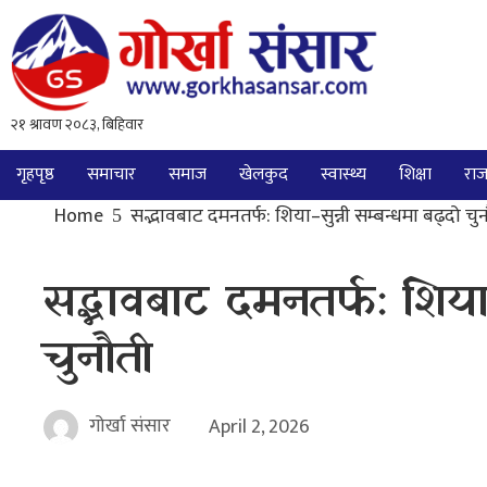
गृहपृष्ठ
समाचार
समाज
खेलकुद
स्वास्थ्य
शिक्षा
राज
Home
सद्भावबाट दमनतर्फ: शिया–सुन्नी सम्बन्धमा बढ्दो चु
सद्भावबाट दमनतर्फ: शिया–
चुनौती
गोर्खा संसार
April 2, 2026