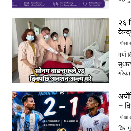
२६ 
केन्
गोर्खा 
नयाँ 
सुधार
गरेका छन
अर्ज
– वि
गोर्खा 
विश्व 