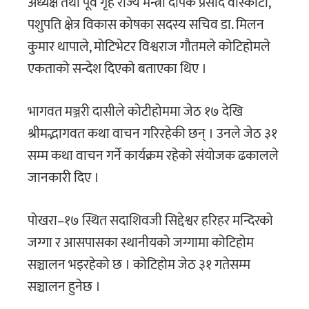
अध्यक्ष तथा पूर्व गृह राज्य मन्त्री दीपक प्रसाद वास्कोटा,
पशुपति क्षेत्र विकास कोषका सदस्य सचिव डा. मिलन
कुमार थापाले, मोटिभेटर विश्वराज गौतमले कोटिहोमले
एकताको सन्देश दिएको बताएका थिए ।
भागवत मञ्जरी दासीले कोटीहोममा जेठ १७ देखि
श्रीमद्भागवत कथा वाचन गरिरहेकी छन् । उनले जेठ ३१
सम्म कथा वाचन गर्ने कार्यक्रम रहेको संयोजक ढकालले
जानकारी दिए ।
पोखरा–१७ स्थित सदाशिवजी सिद्देश्वर हरिहर मन्दिरको
जग्गा र आसपासका स्थानीयको जग्गामा कोटिहोम
सञ्चालन भइरहेको छ । कोटिहोम जेठ ३१ गतेसम्म
सञ्चालन हुनेछ ।