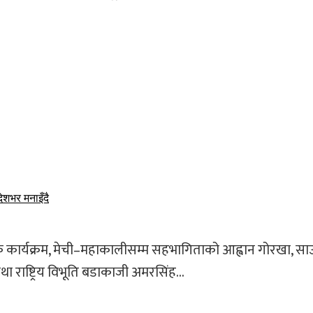
ेशभर मनाइँदै
कार्यक्रम, मेची–महाकालीसम्म सहभागिताको आह्वान गोरखा, सा
ाष्ट्रिय विभूति बडाकाजी अमरसिंह...