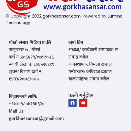
© Copyright 2022
gorkhasansar.com
. Powered by
Lumino
Technology
गोर्खा संसार मिडिया प्रा.लि
हाम्रो टिम
पालुङटार ७ , गोर्खा
अध्यक्ष/ कार्यकारी सम्पादक: डा.
दर्ता नं .२०६४१५/०७५/०७६
रविन्द्र कंडेल
स्थायी लेखा नं. ६०६५५६६९९
व्यबस्थापक: विमला खनाल
सूचना विभाग दर्ता नं.
मनोरन्जन: कबिराज ढकाल
१४३३/२०७६/०७७
बालसाहित्य: रबिना कंडेल
फलो गर्नुहोस
बिज्ञापनको लागि:
‪+९७७-९८०४१३४६२०‬
Mail Us:
gorkha4sansar@gmail.com