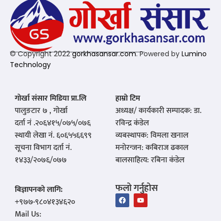
© Copyright 2022
gorkhasansar.com
. Powered by
Lumino
Technology
गोर्खा संसार मिडिया प्रा.लि
हाम्रो टिम
पालुङटार ७ , गोर्खा
अध्यक्ष/ कार्यकारी सम्पादक: डा.
दर्ता नं .२०६४१५/०७५/०७६
रविन्द्र कंडेल
स्थायी लेखा नं. ६०६५५६६९९
व्यबस्थापक: विमला खनाल
सूचना विभाग दर्ता नं.
मनोरन्जन: कबिराज ढकाल
१४३३/२०७६/०७७
बालसाहित्य: रबिना कंडेल
फलो गर्नुहोस
बिज्ञापनको लागि:
‪+९७७-९८०४१३४६२०‬
Mail Us: