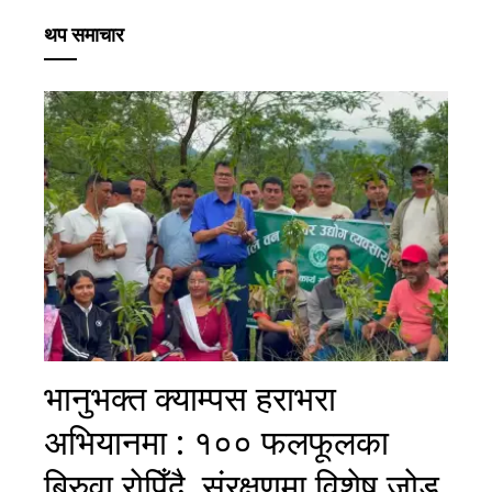
थप समाचार
भानुभक्त क्याम्पस हराभरा
अभियानमा : १०० फलफूलका
बिरुवा रोपिँदै, संरक्षणमा विशेष जोड