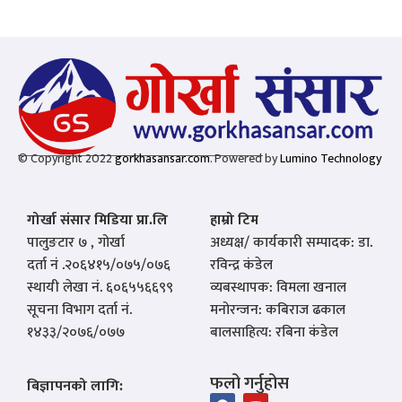
© Copyright 2022
gorkhasansar.com
. Powered by
Lumino Technology
गोर्खा संसार मिडिया प्रा.लि
हाम्रो टिम
पालुङटार ७ , गोर्खा
अध्यक्ष/ कार्यकारी सम्पादक: डा.
दर्ता नं .२०६४१५/०७५/०७६
रविन्द्र कंडेल
स्थायी लेखा नं. ६०६५५६६९९
व्यबस्थापक: विमला खनाल
सूचना विभाग दर्ता नं.
मनोरन्जन: कबिराज ढकाल
१४३३/२०७६/०७७
बालसाहित्य: रबिना कंडेल
फलो गर्नुहोस
बिज्ञापनको लागि: