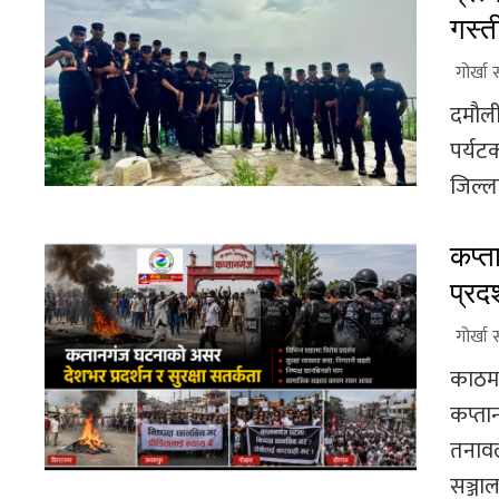
गस्त
गोर्खा 
दमौली
पर्यटक
जिल्ला
कप्त
प्रदर
गोर्खा 
काठमा
कप्ता
तनावल
सञ्जाल