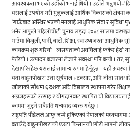
आवश्यकता भएको उहाँको भनाई थियो । उहाँले भन्नुभयो–‘हि
यसलाई उपयोग गरी मुलुकलाई आर्थिक विकासको क्षेत्रमा काय
‘गाऊँबाट अस्थिर भएको मनलाई आधुनिक सेवा र सुविधा पु¥य
भनेर आफुले पहिलोचोटी चुनाव लड्दा २०४८ सालमा वरभञ्ज्याङ
गाउँमा बिजुली, पानी, बाटो, शिक्षा, स्वास्थ्यजस्ता आधुनिक सु
कार्यक्रम शुरु गरियो । त्यसयताको अवधिलाई फर्केर हेर्दा 
फेरियो । उत्पादन बजारमा लैजाने अवस्था पनि बन्यो । तर, सु
देखापरिरहेछ यसलाई सामान्य रुपमा हेर्नुहुन्न । यही अवस्था
यता बाहुनपोखरा उता सूर्यपाल ÷टक्सार, अनि जीता सातधारे, 
खोलाको साँधमा ६ दशक अघि विद्यालय स्थापना गरेर शिक्षाको ज
अग्रजहरूको उत्साह र योगदानबाट स्थापित यो विद्यालयलाई 
काममा जुट्ने सबैप्रति धन्यवाद व्यक्त गर्दछु ।
राष्ट्रपति पौडेलले आफू जन्मे हुर्किएको नेपालको मध्यभागम
बताउँदै बाहुनपोखराको एउटा किसानको छोरो आफ्नो लोकतान्त