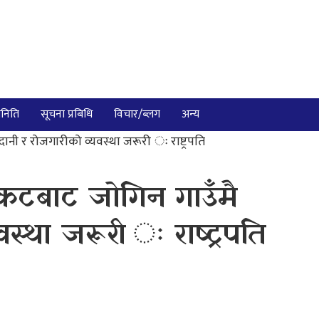
निति
सूचना प्रबिधि
विचार/ब्लग
अन्य
ानी र रोजगारीको व्यवस्था जरूरी ः राष्ट्रपति
संकटबाट जोगिन गाउँमै
स्था जरूरी ः राष्ट्रपति