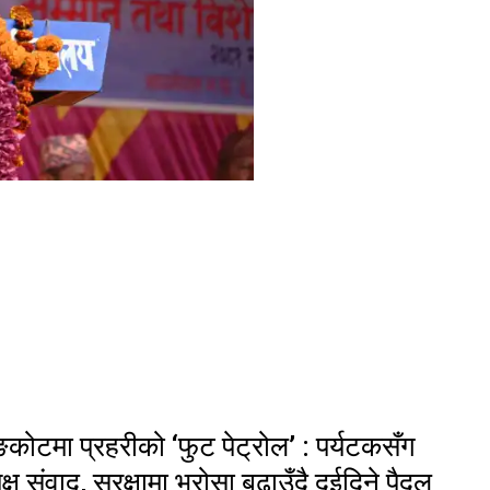
ङकोटमा प्रहरीको ‘फुट पेट्रोल’ : पर्यटकसँग
यक्ष संवाद, सुरक्षामा भरोसा बढाउँदै दुईदिने पैदल