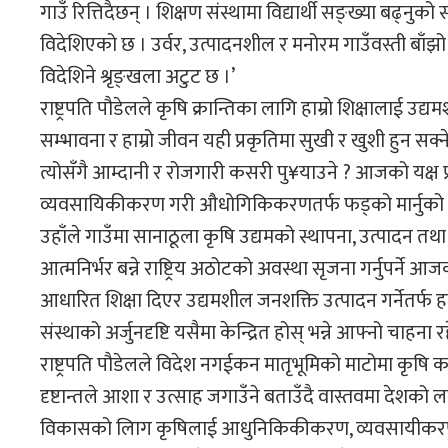
गाउँ रित्तिदैछन् । शिक्षण संस्थामा विद्यार्थी सङ्ख्या बढ्न
विदेशिएको छ । उर्वर, उत्पादनशील र मनोरम गाउँवस्ती बाँझ
विदेशिने श्रृङ्खला अटुट छ ।’
राष्ट्रपति पौडेलले कृषि क्रान्तिका लागि हाम्रो शिक्षालाई उद
सम्भावना र हाम्रो जीवन यही प्रकृतिमा सुखी र खुशी हुन सक्ने 
त्योसँगै आम्दानी र रोजगारी कसरी पु¥याउने ? आजको यक्ष 
व्यवसायिकीकरण गरी औधोगिकिकरणतर्फ फड्को मार्नुको व
उहाँले गाउँमा सानाठूला कृषि उद्यमको स्थापना, उत्पादन तथा
आत्मनिर्भर बन्ने राष्ट्रिय अठोटको अवस्था सृजना गर्नुपर्
आधारित शिक्षा दिएर उद्यमशील जनशक्ति उत्पादन गर्नेतर्फ हाम्रो
संस्थाको अर्जुनदृष्टि यसैमा केन्द्रित होस् भन्ने आफ्नो चाहन
राष्ट्रपति पौडेलले विदेश नगईकन मातृभूमिको माटोमा कृषि 
दृष्टान्तले आशा र उत्साह जगाउँने बताउँदै वास्तवमा देश
विकासको लािग कृषिलाई आधुनिकिकीकरण, व्यवसायीकरण 