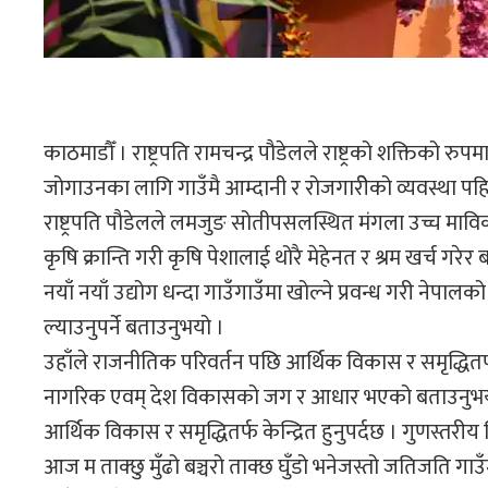
काठमाडौँ । राष्ट्रपति रामचन्द्र पौडेलले राष्ट्रको शक्तिको रुप
जोगाउनका लागि गाउँमै आम्दानी र रोजगारीेको व्यवस्था
राष्ट्रपति पौडेलले लमजुङ सोतीपसलस्थित मंगला उच्च मावि
कृषि क्रान्ति गरी कृषि पेशालाई थोरै मेहेनत र श्रम खर्च गरे
नयाँ नयाँ उद्योग धन्दा गाउँगाउँमा खोल्ने प्रवन्ध गरी नेप
ल्याउनुपर्ने बताउनुभयो ।
उहाँले राजनीतिक परिवर्तन पछि आर्थिक विकास र समृद्धितर्फ सबै
नागरिक एवम् देश विकासको जग र आधार भएको बताउनुभयो । उ
आर्थिक विकास र समृद्धितर्फ केन्द्रित हुनुपर्दछ । गुणस्त
आज म ताक्छु मुँढो बञ्चरो ताक्छ घुँडो भनेजस्तो जतिजति गाउ