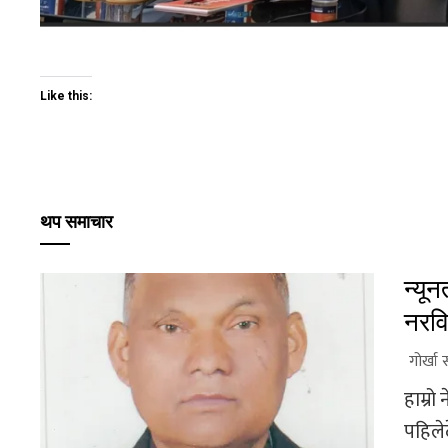
Like this:
थप समाचार
न्यू
नरवि
गोर्खा 
हाम्रो
पहिलेद