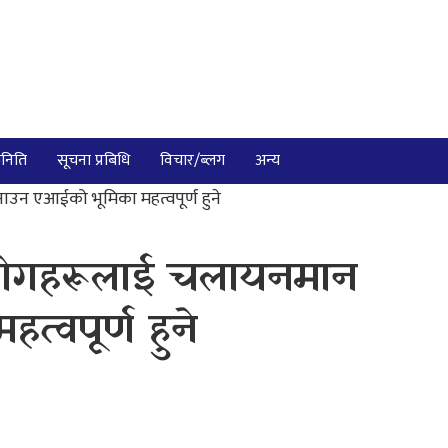
निति
सूचना प्रबिधि
विचार/ब्लग
अन्य
ाउन एआईको भूमिका महत्वपूर्ण हुने
उद्योगहरूलाई चलायनमान
्वपूर्ण हुने