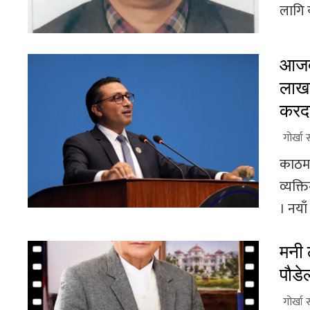
लागि 
आजदे
लाखस
करदर
गोर्खा 
काठमा
व्यक्त
। नयाँ
मनी 
पौडेल
गोर्खा 