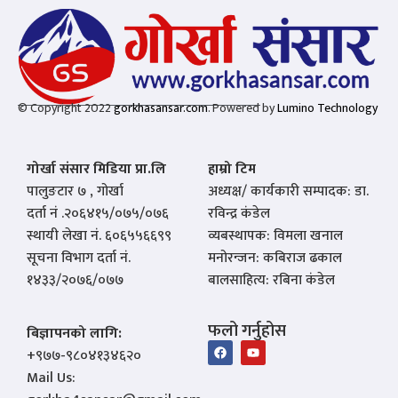
© Copyright 2022
gorkhasansar.com
. Powered by
Lumino Technology
गोर्खा संसार मिडिया प्रा.लि
हाम्रो टिम
पालुङटार ७ , गोर्खा
अध्यक्ष/ कार्यकारी सम्पादक: डा.
दर्ता नं .२०६४१५/०७५/०७६
रविन्द्र कंडेल
स्थायी लेखा नं. ६०६५५६६९९
व्यबस्थापक: विमला खनाल
सूचना विभाग दर्ता नं.
मनोरन्जन: कबिराज ढकाल
१४३३/२०७६/०७७
बालसाहित्य: रबिना कंडेल
फलो गर्नुहोस
बिज्ञापनको लागि:
‪+९७७-९८०४१३४६२०‬
Mail Us: