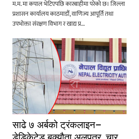
म.म. मा कपाल भेटिएपछि कारबाहीमा परेको छ। जिल्ला
प्रशासन कार्यालय काठमाडौं, वाणिज्य आपूर्ति तथा
उपभोक्ता संरक्षण विभाग र खाद्य प्र...
साढे ७ अर्बको ट्रंकलाइन–
डेडिकेटेड बक्यौता अलपत्र, चार