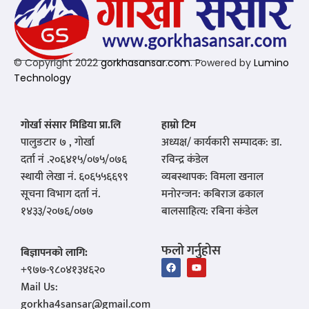
© Copyright 2022
gorkhasansar.com
. Powered by
Lumino
Technology
गोर्खा संसार मिडिया प्रा.लि
हाम्रो टिम
पालुङटार ७ , गोर्खा
अध्यक्ष/ कार्यकारी सम्पादक: डा.
दर्ता नं .२०६४१५/०७५/०७६
रविन्द्र कंडेल
स्थायी लेखा नं. ६०६५५६६९९
व्यबस्थापक: विमला खनाल
सूचना विभाग दर्ता नं.
मनोरन्जन: कबिराज ढकाल
१४३३/२०७६/०७७
बालसाहित्य: रबिना कंडेल
फलो गर्नुहोस
बिज्ञापनको लागि:
‪+९७७-९८०४१३४६२०‬
Mail Us:
gorkha4sansar@gmail.com