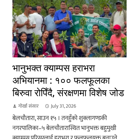
भानुभक्त क्याम्पस हराभरा
अभियानमा : १०० फलफूलका
बिरुवा रोपिँदै, संरक्षणमा विशेष जोड
गोर्खा संसार
July 31, 2026
बेलचौतारा, साउन १५ । तनहुँको शुक्लागण्डकी
नगरपालिका–५ बेलचौतारास्थित भानुभक्त बहुमुखी
क्याम्पस परिसरलाई हराभरा र फलफूलयुक्त बनाउने