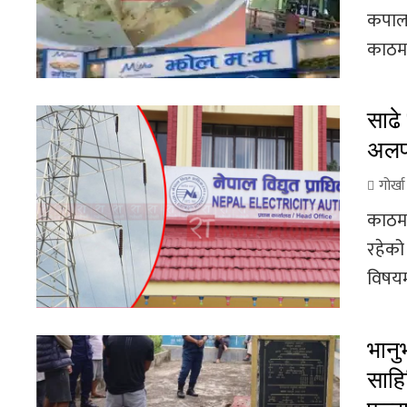
कपाल 
काठमाड
साढे
अलपत
गोर्ख
काठमाड
रहेको 
विषयमा
भानु
साहि