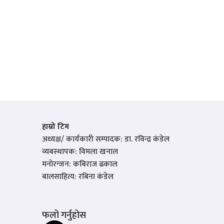
हाम्रो टिम
अध्यक्ष/ कार्यकारी सम्पादक: डा. रविन्द्र कंडेल
व्यबस्थापक: विमला खनाल
मनोरन्जन: कबिराज ढकाल
बालसाहित्य: रबिना कंडेल
फलो गर्नुहोस