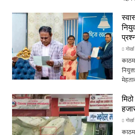
स्वास
नियुक
प्रश्
गोर्ख
काठमाड
नियुक्
मेहता
मिठो
हजार
गोर्ख
काठमाड