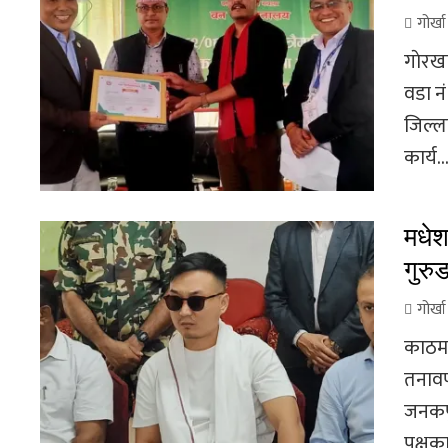
गोर्ख
गाेरख
वडा न
जिल्ल
कार्य..
मधेश
गुरु
गोर्ख
काठमा
तनावप
जनकपु
पक्षका 