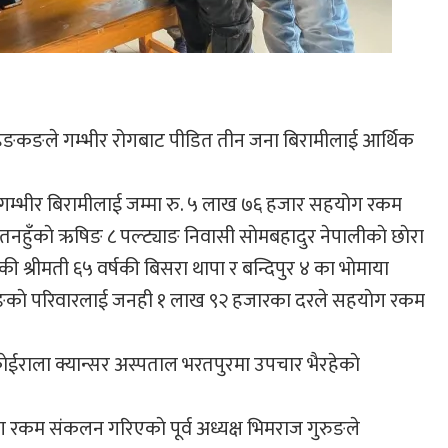
ाज हङकङले गम्भीर रोगबाट पीडित तीन जना बिरामीलाई आर्थिक
म्भीर बिरामीलाई जम्मा रु. ५ लाख ७६ हजार सहयोग रकम
। तनहुँकाे ऋषिङ ८ पल्ट्याङ निवासी साेमबहादुर नेपालीकाे छाेरा
की श्रीमती ६५ वर्षकी बिसरा थापा र बन्दिपुर ४ का भाेमाया
ुरुङकाे परिवारलाई जनही १ लाख ९२ हजारका दरले सहयाेग रकम
 काेईराला क्यान्सर अस्पताल भरतपुरमा उपचार भैरहेकाे
रकम संकलन गरिएकाे पूर्व अध्यक्ष भिमराज गुरुङले