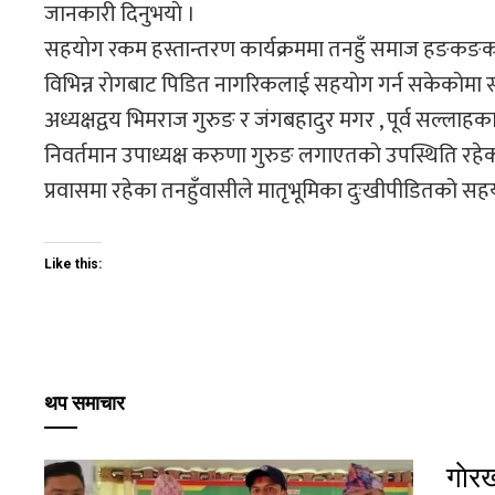
जानकारी दिनुभयाे ।
सहयाेग रकम हस्तान्तरण कार्यक्रममा तनहुँ समाज हङकङका
विभिन्न राेगबाट पिडित नागरिकलाई सहयाेग गर्न सकेकाेमा सम्पूर
अध्यक्षद्वय भिमराज गुरुङ र जंगबहादुर मगर , पूर्व सल्लाह
निवर्तमान उपाध्यक्ष करुणा गुरुङ लगाएतकाे उपस्थिति रहेका
प्रवासमा रहेका तनहुँवासीले मातृभूमिका दुःखीपीडितको 
Like this:
थप समाचार
गाेर