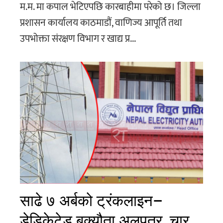
म.म. मा कपाल भेटिएपछि कारबाहीमा परेको छ। जिल्ला
प्रशासन कार्यालय काठमाडौं, वाणिज्य आपूर्ति तथा
उपभोक्ता संरक्षण विभाग र खाद्य प्र...
साढे ७ अर्बको ट्रंकलाइन–
डेडिकेटेड बक्यौता अलपत्र, चार