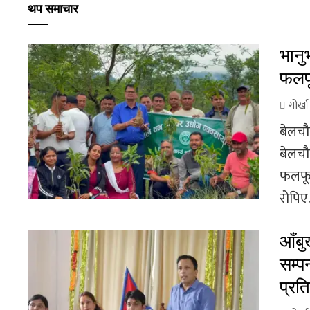
थप समाचार
भानु
फलफू
गोर्ख
बेलचौ
बेलचौ
फलफूल
रोपिए.
आँबुख
सम्प
प्रति