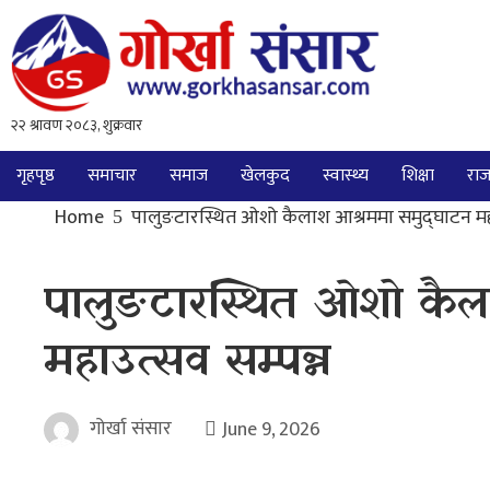
गृहपृष्ठ
समाचार
समाज
खेलकुद
स्वास्थ्य
शिक्षा
राज
Home
पालुङटारस्थित ओशो कैलाश आश्रममा समुद्घाटन महा
पालुङटारस्थित ओशो कैला
महाउत्सव सम्पन्न
गोर्खा संसार
June 9, 2026