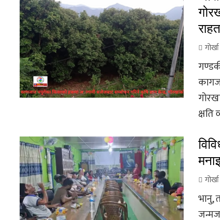
गोरख
राह
गोर्ख
गण्डकी
कागजा
गोरखा
क्षति व्
विवि
मनाइ
गोर्ख
भानु,
जन्मज