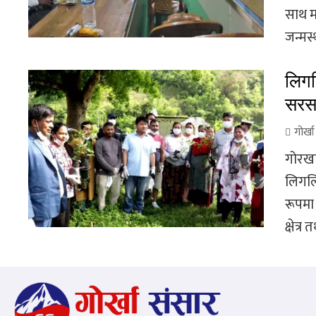
साथ म
जन्मस
लिगल
सरसफ
गोर्ख
गोरखा
लिगलि
रूपमा 
क्षेत्र त