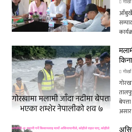
गोर्ख
आँबुखै
सम्पा
कार्यक
मलाम
किना
गोर्ख
गोरखा
तालफु
बेपत्
असार 
असि