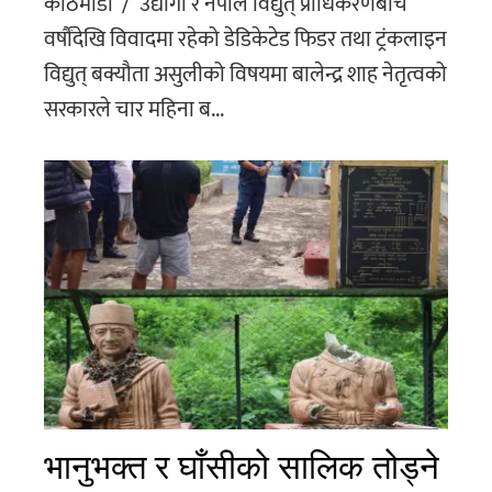
काठमाडौँ / उद्योगी र नेपाल विद्युत् प्राधिकरणबीच
वर्षौंदेखि विवादमा रहेको डेडिकेटेड फिडर तथा ट्रंकलाइन
विद्युत् बक्यौता असुलीको विषयमा बालेन्द्र शाह नेतृत्वको
सरकारले चार महिना ब...
भानुभक्त र घाँसीको सालिक तोड्ने