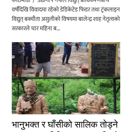
काठमाडौँ / उद्योगी र नेपाल विद्युत् प्राधिकरणबीच
वर्षौंदेखि विवादमा रहेको डेडिकेटेड फिडर तथा ट्रंकलाइन
विद्युत् बक्यौता असुलीको विषयमा बालेन्द्र शाह नेतृत्वको
सरकारले चार महिना ब...
भानुभक्त र घाँसीको सालिक तोड्ने