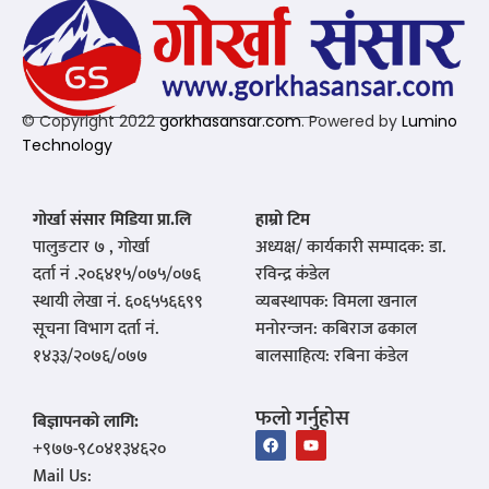
© Copyright 2022
gorkhasansar.com
. Powered by
Lumino
Technology
गोर्खा संसार मिडिया प्रा.लि
हाम्रो टिम
पालुङटार ७ , गोर्खा
अध्यक्ष/ कार्यकारी सम्पादक: डा.
दर्ता नं .२०६४१५/०७५/०७६
रविन्द्र कंडेल
स्थायी लेखा नं. ६०६५५६६९९
व्यबस्थापक: विमला खनाल
सूचना विभाग दर्ता नं.
मनोरन्जन: कबिराज ढकाल
१४३३/२०७६/०७७
बालसाहित्य: रबिना कंडेल
फलो गर्नुहोस
बिज्ञापनको लागि:
‪+९७७-९८०४१३४६२०‬
Mail Us: