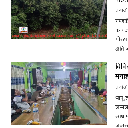
गोर्ख
गण्डकी
कागजा
गोरखा
क्षति व्
विवि
मनाइ
गोर्ख
भानु,
जन्मज
साथ म
जन्मस