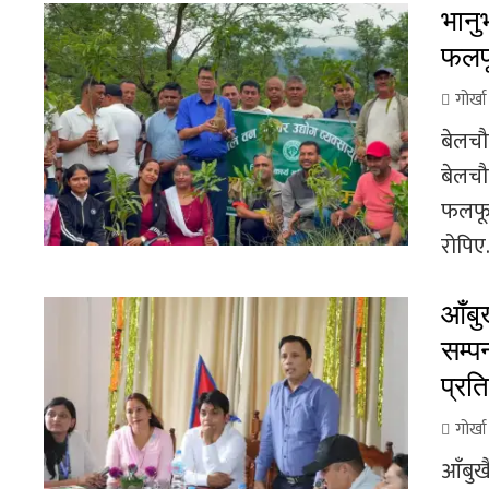
भानु
फलफू
गोर्ख
बेलचौ
बेलचौ
फलफूल
रोपिए.
आँबुख
सम्प
प्रति
गोर्ख
आँबुखै