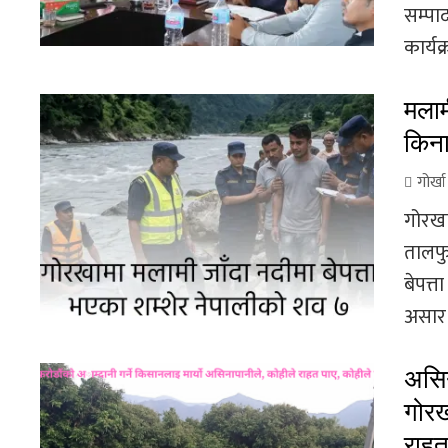
सम्पा
कार्यक
मलाम
किना
गोर्ख
गोरखा
तालफु
बेपत्
असार 
असि
गोरख
राह