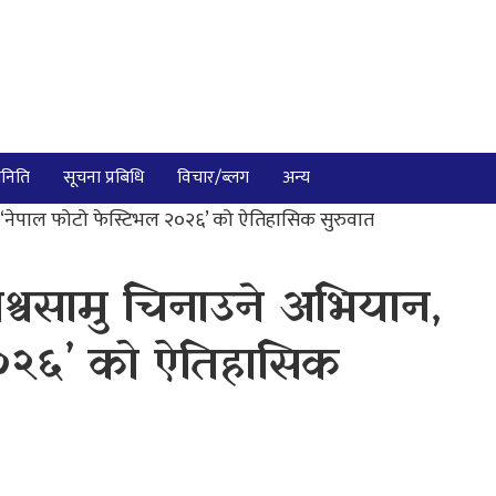
निति
सूचना प्रबिधि
विचार/ब्लग
अन्य
, ‘नेपाल फोटो फेस्टिभल २०२६’ को ऐतिहासिक सुरुवात
िश्वसामु चिनाउने अभियान,
२०२६’ को ऐतिहासिक