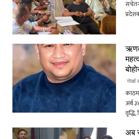
सचेतना
प्रदे
ऋणको
महत्व
बोहो
गोर्खा 
काठमा
अर्ब ३
वृद्धि,
अब स