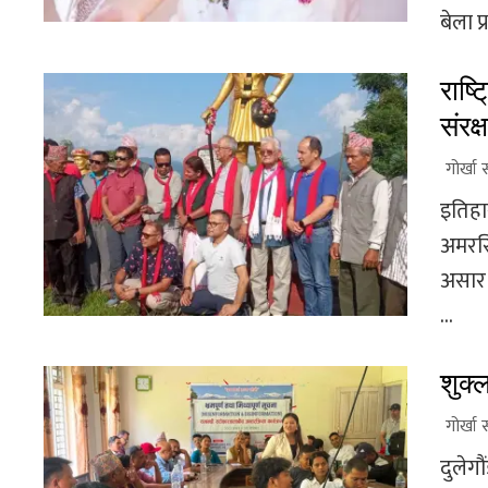
बेला प
राष्
संरक्
गोर्खा 
इतिहा
अमरसि
असार 
...
शुक्
गोर्खा 
दुलेगौ