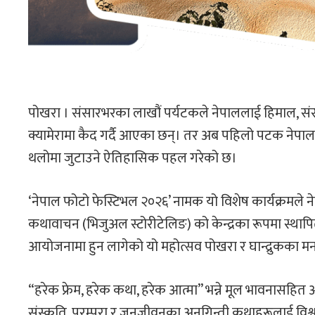
पोखरा । संसारभरका लाखौं पर्यटकले नेपाललाई हिमाल, संस्
क्यामेरामा कैद गर्दै आएका छन्। तर अब पहिलो पटक नेपाल आ
थलोमा जुटाउने ऐतिहासिक पहल गरेको छ।
‘नेपाल फोटो फेस्टिभल २०२६’ नामक यो विशेष कार्यक्रमले नेप
कथावाचन (भिजुअल स्टोरीटेलिङ) को केन्द्रका रूपमा स्थापित 
आयोजनामा हुन लागेको यो महोत्सव पोखरा र घान्द्रुकका म
“हरेक फ्रेम, हरेक कथा, हरेक आत्मा” भन्ने मूल भावनासह
संस्कृति, परम्परा र जनजीवनका अनगिन्ती कथाहरूलाई विश्वसामु