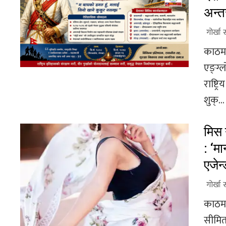
अन्त
गोर्खा 
काठमा
एङ्ग्ल
राष्ट
शुक्...
मिस 
: ‘म
एजेन
गोर्खा 
काठमाड
सीमित