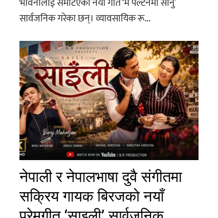
भावनालाई समेटिएको नयाँ गीत ‘म पल्टनमा सानु’
सार्वजनिक गरेका छन्। व्यावसायिक रू...
नेपाली र नेपालभाषा दुवै संगीतमा
सक्रिय गायक बिरजको नयाँ
प्रेमगीत ‘साइली’ सार्वजनिक,