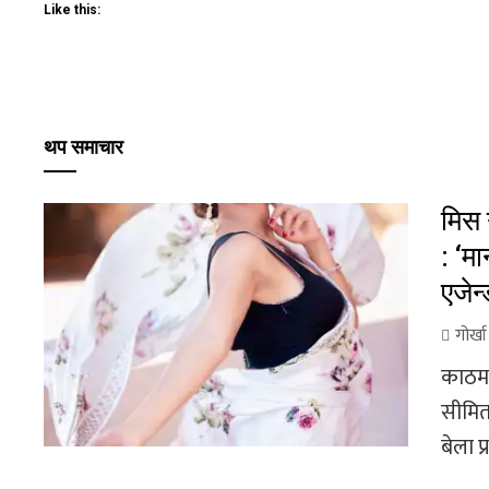
Like this:
थप समाचार
मिस 
: ‘म
एजेन
गोर्ख
काठमाड
सीमित
बेला प