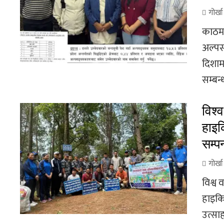
गोर्ख
काठमा
अल्पस
दिशाम
सम्बन्
विश्
हाइक
सम्पन
गोर्ख
विश्व
हाइकि
उत्सा