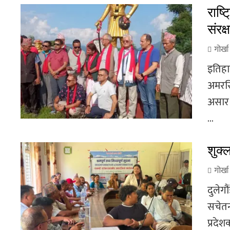
राष्
संरक्
गोर्ख
इतिहा
अमरसि
असार 
...
शुक्
गोर्ख
दुलेगौ
सचेतना
प्रदे