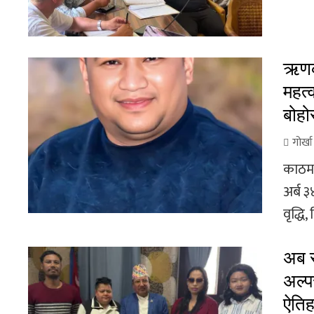
ऋणको
महत्व
बोहो
गोर्ख
काठमा
अर्ब ३
वृद्धि,
अब स
अल्प
ऐतिह