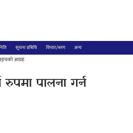
निति
सूचना प्रबिधि
विचार/ब्लग
अन्य
ासङ्घको आग्रह
ण रुपमा पालना गर्न