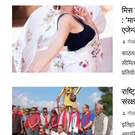
मिस 
: ‘म
एजेन
गोर्
काठमाड
सीमित
प्रतिय
राष्
संरक्
गोर्
इतिहास
अमरसि