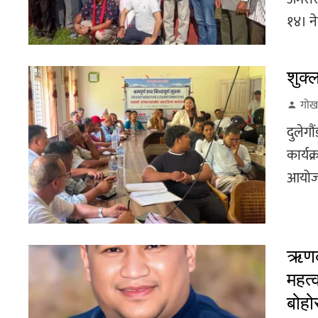
१४। ने
शुक्
गोर्
दुलेगौ
कार्यक
आयोजना
ऋणको
महत्व
बोहो