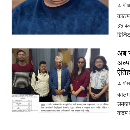
गोर्
काठमा
३४ करो
डिजिटल 
अब स
अल्प
ऐतिह
गोर्
काठमा
समुदाय
कदम अ