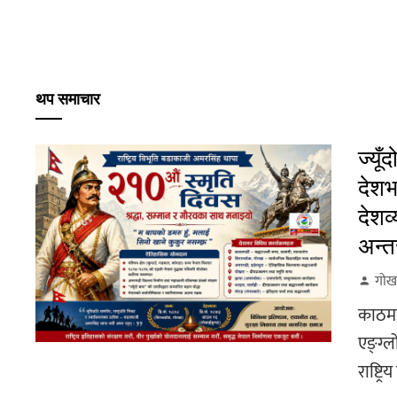
थप समाचार
ज्यू
देशभ
देशव्
अन्त
गोर्
काठमा
एङ्ग्ल
राष्ट्