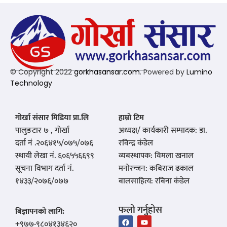
© Copyright 2022
gorkhasansar.com
. Powered by
Lumino
Technology
गोर्खा संसार मिडिया प्रा.लि
हाम्रो टिम
पालुङटार ७ , गोर्खा
अध्यक्ष/ कार्यकारी सम्पादक: डा.
दर्ता नं .२०६४१५/०७५/०७६
रविन्द्र कंडेल
स्थायी लेखा नं. ६०६५५६६९९
व्यबस्थापक: विमला खनाल
सूचना विभाग दर्ता नं.
मनोरन्जन: कबिराज ढकाल
१४३३/२०७६/०७७
बालसाहित्य: रबिना कंडेल
फलो गर्नुहोस
बिज्ञापनको लागि:
‪+९७७-९८०४१३४६२०‬